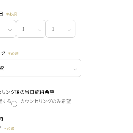
日
ック
セリング後の当日施術希望
望する
カウンセリングのみ希望
時
望