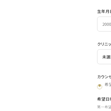
生年月
クリニ
カウン
希
希望日
第一希