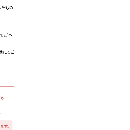
したもの
てご予
話にてご
。