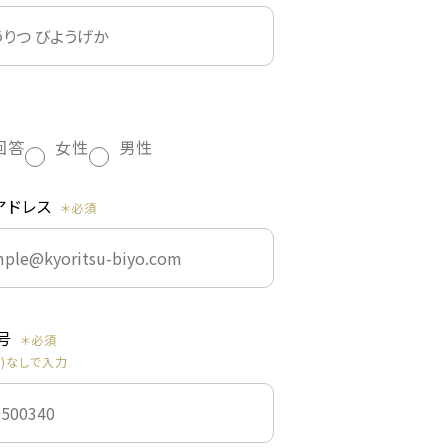
回答
女性
男性
アドレス
号
-)なしで入力