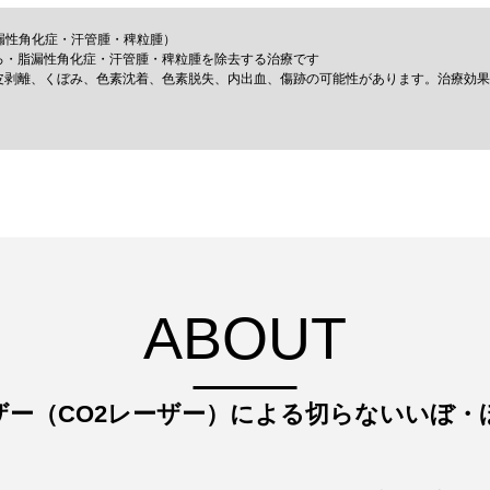
漏性角化症・汗管腫・稗粒腫）
ろ・脂漏性角化症・汗管腫・稗粒腫を除去する治療です
皮剥離、くぼみ、色素沈着、色素脱失、内出血、傷跡の可能性があります。治療効果
ABOUT
ザー（CO2レーザー）による
切らないいぼ・