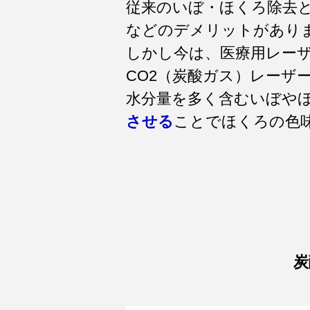
従来のいぼ・ほくろ除去
などのデメリットがあり
しかし今は、医療用レー
CO2（炭酸ガス）レーザ
水分量を多く含むいぼやほ
させる
ことでほくろの色
炭