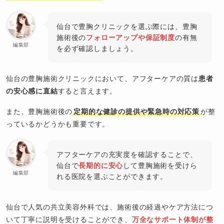
仙台で豊胸クリニックを選ぶ際には、豊胸
施術後の
フォローアップや保証制度
の有無
編集部
を必ず確認しましょう。
仙台の豊胸施術クリニックにおいて、アフターケアの質は
患者
の安心感に直結
すると言えます。
また、豊胸施術後の
定期的な健診の提供や緊急時の対応策
が整
っているかどうかも重要です。
アフターケアの充実度を確認することで、
仙台で
長期的に安心
して豊胸施術を受けら
編集部
れる医院を選ぶことができます。
仙台で人気の共立美容外科では、施術後の経過やケア方法につ
いて丁寧に説明を受けることができ、
万全なサポート体制が整