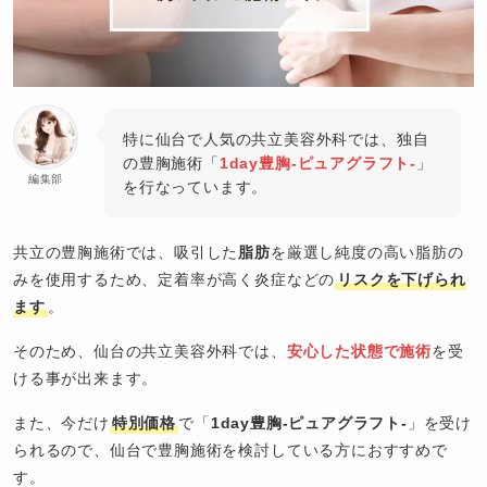
特に仙台で人気の共立美容外科では、独自
の豊胸施術「
1day豊胸-ピュアグラフト-
」
編集部
を行なっています。
共立の豊胸施術では、吸引した
脂肪
を厳選し純度の高い脂肪の
みを使用するため、定着率が高く炎症などの
リスクを下げられ
ます
。
そのため、仙台の共立美容外科では、
安心した状態で施術
を受
ける事が出来ます。
また、今だけ
特別価格
で「
1day豊胸-ピュアグラフト-
」を受け
られるので、仙台で豊胸施術を検討している方におすすめで
す。