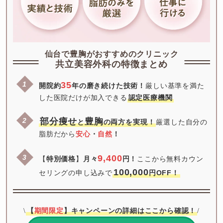
仙台で豊胸がおすすめのクリニック
共立美容外科の特徴まとめ
35
開院約
年の磨き続けた技術！
厳しい基準を満た
した医院だけが加入できる
認定医療機関
部分痩せ
豊胸
と
の両方を実現！
厳選した自分の
脂肪だから
安心
・
自然
！
9,400
【
特別価格
】
月々
円！
ここから無料カウン
100,000
セリングの申し込みで
円OFF！
【
期間限定
】キャンペーンの詳細はここから確認！
\
/