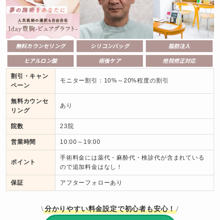
無料カウンセリング
シリコンバッグ
脂肪注入
ヒアルロン酸
術後ケア
他院修正対応
割引・キャン
モニター割引：10%～20%程度の割引
ペーン
無料カウンセ
あり
リング
院数
23院
営業時間
10:00～19:00
手術料金には薬代・麻酔代・検診代が含まれている
ポイント
ので追加料金はなし！
保証
アフターフォローあり
分かりやすい料金設定で初心者も安心！
\
/