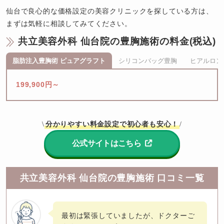
仙台で良心的な価格設定の美容クリニックを探している方は、
まずは気軽に相談してみてください。
共立美容外科 仙台院の豊胸施術の料金(税込)
脂肪注入豊胸術 ピュアグラフト
シリコンバッグ豊胸
ヒアルロン
199,900円～
分かりやすい料金設定で初心者も安心！
\
/
公式サイトはこちら
共立美容外科 仙台院の豊胸施術 口コミ一覧
最初は緊張していましたが、ドクターご