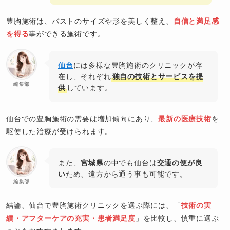
豊胸施術は、バストのサイズや形を美しく整え、
自信と満足感
を得る
事ができる施術です。
仙台
には多様な豊胸施術のクリニックが存
在し、それぞれ
独自の技術とサービスを提
編集部
供
しています。
仙台での豊胸施術の需要は増加傾向にあり、
最新の医療技術
を
駆使した治療が受けられます。
また、
宮城県
の中でも仙台は
交通の便が良
い
ため、遠方から通う事も可能です。
編集部
結論、仙台で豊胸施術クリニックを選ぶ際には、「
技術の実
績・アフターケアの充実・患者満足度
」を比較し、慎重に選ぶ