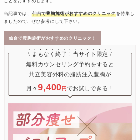
ことをおすすめします。
当記事では、
仙台で豊胸施術がおすすめのクリニック
を特集し
ましたので、ぜひ参考にして下さい。
仙台で豊胸施術がおすすめのクリニック！
\
まもなく終了！
当サイト限定
/
無料カウンセリング予約をすると

共立美容外科の脂肪注入豊胸が

9,400
月々
でお試しできる！
円