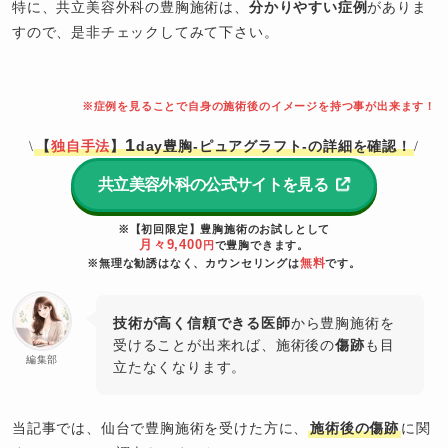
特に、共立美容外科の豊胸施術は、
分かりやすい症例
がありま
すので、是非チェックしてみて下さい。
※症例を見ることで自身の施術後のイメージを持つ事が出来ます！
1
【
独自手法
】
day豊胸-ピュアグラフト-の詳細を確認！
\
/
共立美容外科の公式サイトを見る
※【初回限定】豊胸施術のお試しとして
月々9,400
円
で豊胸できます。
無料
※無理な勧誘はなく、カウンセリングは
です。
技術が高く信頼できる医師
から豊胸施術を
受けることが出来れば、施術後の
傷跡
も目
編集部
立たなくなります。
当記事では、仙台で豊胸施術を受けた方に、
施術後の傷跡
に関