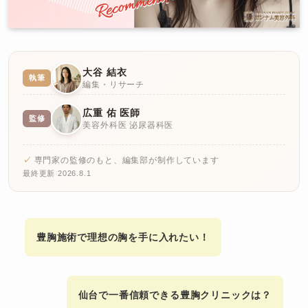
大谷 結衣
執筆
編集・リサーチ
広重 佑 医師
監修
美容外科医 泌尿器科医
専門家の監修のもと、編集部が制作しています
最終更新 2026.8.1
豊胸施術で理想の胸を手に入れたい！
仙台で一番信頼できる豊胸クリニックは？