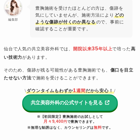
豊胸施術を受けたほとんどの方は、傷跡を
気にしていませんが、施術方法により
どの
編集部
ような傷跡が付くのか異なる
ので、事前に
確認することが重要です。
35
仙台で人気の共立美容外科では、
開院以来
年以上
で培った
高
い技術力
があります。
そのため、傷跡が残る可能性がある豊胸施術でも、
傷口を目立
たせない方法
で施術を受けることができます。
1
ダウンタイムもわずか
週間
だから安心！
\
/
共立美容外科の公式サイトを見る
※【初回限定】豊胸施術のお試しとして
月々9,400
円
で豊胸できます。
無料
※無理な勧誘はなく、カウンセリングは
です。