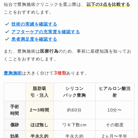
仙台で豊胸施術クリニックを選ぶ際は、
以下の3点を比較する
ことをおすすめします。
技術の実績を確認する
アフターケアの充実度を確認する
患者満足度を確認する
また、豊胸施術は
医療行為
のため、事前に基礎知識を知ってお
くことをおすすめします。
3
豊胸施術
は大きく分けて
種類
あります。
脂肪吸
シリコン
ヒアルロン酸注
引・注入
バック豊胸
射
手術
2〜3時間
約60分
10分〜
時間
傷跡
ほぼ無し
ワキ下数cm
その都度
効果
半永久的
半永久的
2ヵ月〜半年