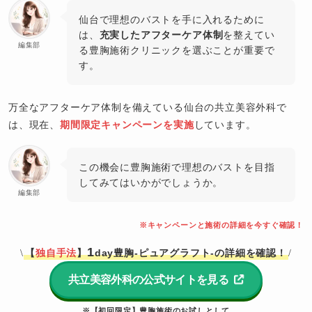
仙台で理想のバストを手に入れるために
は、
充実したアフターケア体制
を整えてい
編集部
る豊胸施術クリニックを選ぶことが重要で
す。
万全なアフターケア体制を備えている仙台の共立美容外科で
は、現在、
期間限定キャンペーンを実施
しています。
この機会に豊胸施術で理想のバストを目指
してみてはいかがでしょうか。
編集部
※キャンペーンと施術の詳細を今すぐ確認！
1
【
独自手法
】
day豊胸-ピュアグラフト-の詳細を確認！
\
/
共立美容外科の公式サイトを見る
※【初回限定】豊胸施術のお試しとして