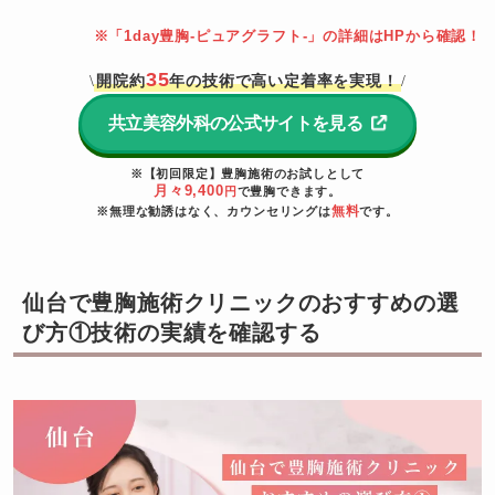
※「1day豊胸-ピュアグラフト-」の詳細はHPから確認！
35
開院約
年の技術で高い定着率を実現！
\
/
共立美容外科の公式サイトを見る
※【初回限定】豊胸施術のお試しとして
月々9,400
円
で豊胸できます。
無料
※無理な勧誘はなく、カウンセリングは
です。
仙台で豊胸施術クリニックのおすすめの選
び方①技術の実績を確認する