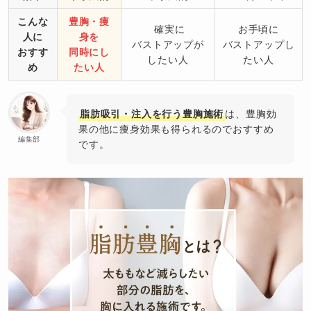
こんな
豊胸・痩
確実に
お手頃に
人に
身を
バストアップが
バストアップし
おすす
同時にし
したい人
たい人
め
たい人
脂肪吸引・注入を行う豊胸施術
は、豊胸効
果の他に痩身効果も得られるのでおすすめ
編集部
です。