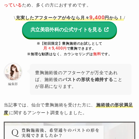
っている
ため、多くの方におすすめです。
9,400
充実したアフターケアが今なら月々
円から！
\
/
共立美容外科の公式サイトを見る
※【初回限定】豊胸施術のお試しとして
月々9,400
円
で豊胸できます。
無料
※無理な勧誘はなく、カウンセリングは
です。
豊胸施術後のアフターケアが万全であれ
ば、施術後の
バストの形状を維持する
こと
編集部
が容易になります。
当記事では、仙台で豊胸施術を受けた方に、
施術後の形状満足
度
に関するアンケート調査をしました。