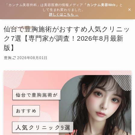
「カンナム美容外科」は美容医療の情報メディア
「カンナム美容Web」
と
✕
して生まれ変わりました。
詳しくはこちら →
仙台で豊胸施術がおすすめ人気クリニッ
ク7選【専門家が調査！2026年8月最新
版】
豊胸
2026年08月01日