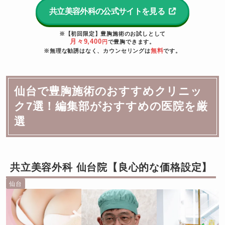
共立美容外科の公式サイトを見る
※【初回限定】豊胸施術のお試しとして
月々9,400
円
で豊胸できます。
無料
※無理な勧誘はなく、カウンセリングは
です。
仙台で豊胸施術のおすすめクリニッ
ク7選！編集部がおすすめの医院を厳
選
共立美容外科 仙台院【良心的な価格設定】
仙台