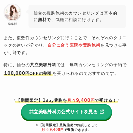
仙台の豊胸施術のカウンセリングは基本的
に
無料
で、気軽に相談に行けます。
編集部
また、複数件カウンセリングに行くことで、それぞれのクリニ
ックの違いが分かり、
自分に合う医院や豊胸施術
を見つける事
が可能です。
特に、仙台の
共立美容外科
では、無料カウンセリングの予約で
100,000
円OFFの割引
を受けられるのでおすすめです。
1
9,400
【期間限定】
day豊胸を
月々
円
で受ける！
\
/
共立美容外科の公式サイトを見る
※【初回限定】豊胸施術のお試しとして
月々9,400
円
で豊胸できます。