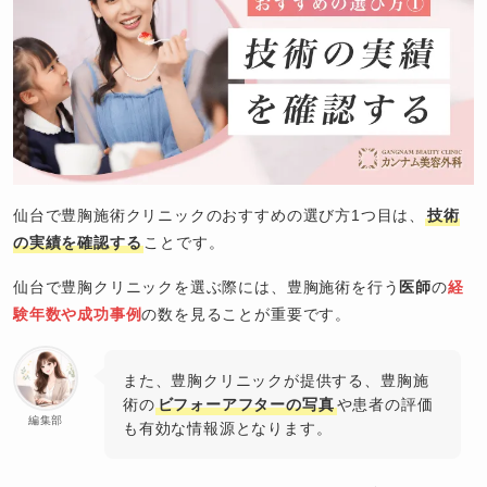
仙台で豊胸施術クリニックのおすすめの選び方1つ目は、
技術
の実績を確認する
ことです。
仙台で豊胸クリニックを選ぶ際には、豊胸施術を行う
医師
の
経
験年数や成功事例
の数を見ることが重要です。
また、豊胸クリニックが提供する、豊胸施
術の
ビフォーアフターの写真
や患者の評価
編集部
も有効な情報源となります。