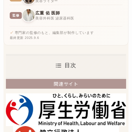
美容ライター
広重 佑 医師
監修
美容外科医 泌尿器科医
専門家の監修のもと、編集部が制作しています
最終更新 2025.9.6
目次
関連サイト