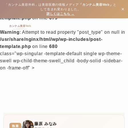
Warning
: Attempt to read property "ID" on null in
「カンナム美容外科」は美容医療の情報メディア
「カンナム美容Web」
と
✕
して生まれ変わりました。
/usr/share/nginx/html/wp/wp-includes/post-
詳しくはこちら →
template.php
on line
679
Warning
: Attempt to read property "post_type" on null in
/usr/share/nginx/html/wp/wp-includes/post-
template.php
on line
680
class="wp-singular -template-default single wp-theme-
swell wp-child-theme-swell_child -body-solid -sidebar-
on -frame-off" >
藤原 みなみ
執筆