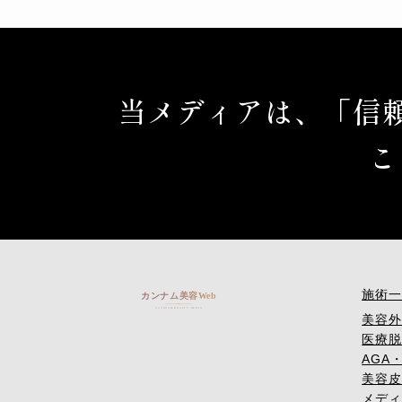
当メディアは、「信
こ
施術一
美容外
医療脱
AGA・
美容皮
メディ