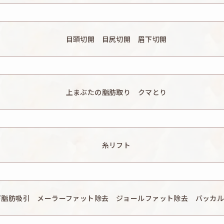
頭痛・蕁麻疹・痒み・むくみ・発熱、目がゴロゴロする、左右差があ
どを生じることがあります。
目頭切開 目尻切開 眉下切開
頭痛・蕁麻疹・痒み・むくみ・発熱、目がゴロゴロする、傷が開く、
や目尻の開きが足りないと感じる、目頭や目尻の開きが大きすぎると
上まぶたの脂肪取り クマとり
変化、二重の幅が手術前と変わらない、施術箇所の知覚の麻痺・鈍さ
凹み ・色素沈着、タルミが残る、などを生じることがあります。
頭痛・蕁麻疹・痒み・むくみ・発熱、膨らみが残る、まぶたが凹みす
果が物足りない、小ジワ・シワ・たるみが残る、または増加するなど
糸リフト
発赤、熱感、痒み、痛み、だるさ、乾燥、発熱、施術箇所の違和感、
れ、凹凸、色素沈着などを生じることがあります。
下脂肪吸引 メーラーファット除去 ジョールファット除去 バッカ