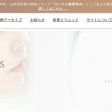
外科」は美容医療の情報メディア
「カンナム美容Web」
として生まれ変
詳しくはこちら →
症例アーカイブ
お知らせ
前身クリニック
サイトについ
s
トッ