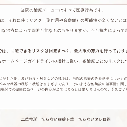
当院の治療メニューはすべて医療行為です。
は、それに伴うリスク（副作用や合併症）の可能性が全くないと
切な治療によって回避可能なものもありますが、不可抗力によって
では、回避できるリスクは回避すべく、最大限の努力を行っており
告ホームページガイドラインの指針に従い、各治療ごとのリスクに
に記した例、及び頻度・対策などの説明は、当院の治療のみを基準にしたも
ベルや機器の種類・状態はさまざまであり、そのような他施設の諸事情に関
療機関での治療に当ページの内容が当てはまるとは限りませんので、予めご了
二重整形 切らない眼瞼下垂 切らないタレ目術