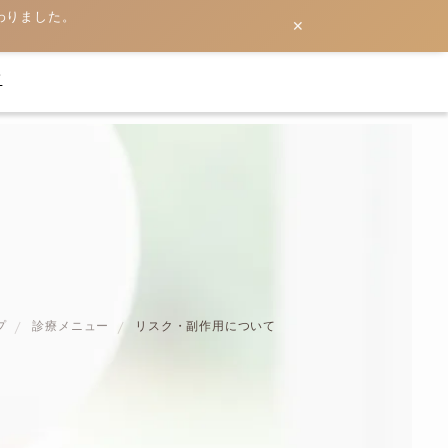
わりました。
✕
て
プ
診療メニュー
リスク・副作用について