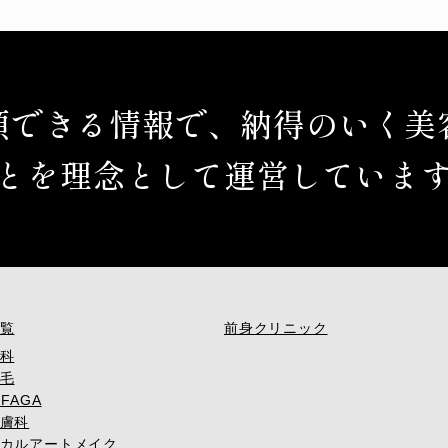
頼できる情報で、納得のいく美
とを理念として運営していま
覧
前身クリニック
科
毛
FAGA
膚科
カルアートメイク