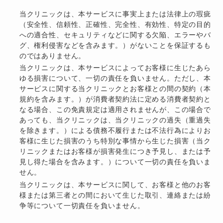
当クリニックは、本サービスに事実上または法律上の瑕疵
（安全性、信頼性、正確性、完全性、有効性、特定の目的
への適合性、セキュリティなどに関する欠陥、エラーやバ
グ、権利侵害などを含みます。）がないことを保証するも
のではありません。
当クリニックは、本サービスによってお客様に生じたあら
ゆる損害について、一切の責任を負いません。ただし、本
サービスに関する当クリニックとお客様との間の契約（本
規約を含みます。）が消費者契約法に定める消費者契約と
なる場合、この免責規定は適用されませんが、この場合で
あっても、当クリニックは、当クリニックの過失（重過失
を除きます。）による債務不履行または不法行為によりお
客様に生じた損害のうち特別な事情から生じた損害（当ク
リニックまたはお客様が損害発生につき予見し、または予
見し得た場合を含みます。）について一切の責任を負いま
せん。
当クリニックは、本サービスに関して、お客様と他のお客
様または第三者との間において生じた取引、連絡または紛
争等について一切責任を負いません。