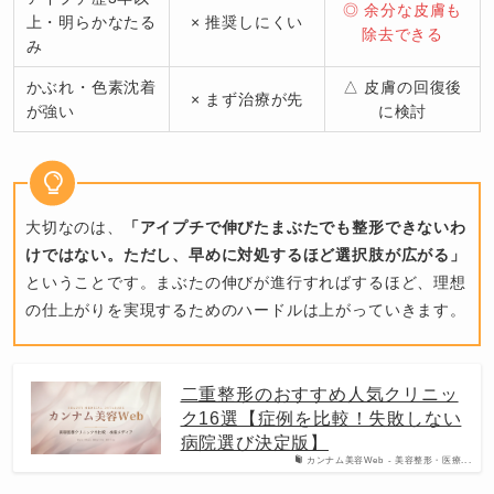
◎ 余分な皮膚も
上・明らかなたる
× 推奨しにくい
除去できる
み
かぶれ・色素沈着
△ 皮膚の回復後
× まず治療が先
が強い
に検討
大切なのは、
「アイプチで伸びたまぶたでも整形できないわ
けではない。ただし、早めに対処するほど選択肢が広がる」
ということです。まぶたの伸びが進行すればするほど、理想
の仕上がりを実現するためのハードルは上がっていきます。
二重整形のおすすめ人気クリニッ
ク16選【症例を比較！失敗しない
病院選び決定版】
カンナム美容Web - 美容整形・医療...