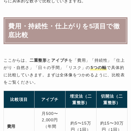
らに具体的な数字で比較していきますね。
費用・持続性・仕上がりを5項目で徹
底比較
ここからは、
二重整形
と
アイプチ
を「費用」「持続性」「仕上
がり・自然さ」「日々の手間」「リスク」の
5つの軸
で具体的
に比較していきます。まずは全体像をつかめるように、比較表
をご覧ください。
埋没法（二
切開法（二
比較項目
アイプチ
重整形）
重整形）
月500〜
2,000円
約5〜15万
約15〜30万
費用
（年間
円（1回）
円（1回）