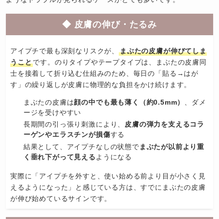
◆ 皮膚の伸び・たるみ
アイプチで最も深刻なリスクが、
まぶたの皮膚が伸びてしま
うこと
です。のりタイプやテープタイプは、まぶたの皮膚同
士を接着して折り込む仕組みのため、毎日の「貼る→はが
す」の繰り返しが皮膚に物理的な負担をかけ続けます。
まぶたの皮膚は
顔の中でも最も薄く（約0.5mm）
、ダメ
ージを受けやすい
長期間の引っ張り刺激により、
皮膚の弾力を支えるコラ
ーゲンやエラスチンが損傷
する
結果として、アイプチなしの状態で
まぶたが以前より重
く垂れ下がって見える
ようになる
実際に「アイプチを外すと、使い始める前より目が小さく見
えるようになった」と感じている方は、すでにまぶたの皮膚
が伸び始めているサインです。