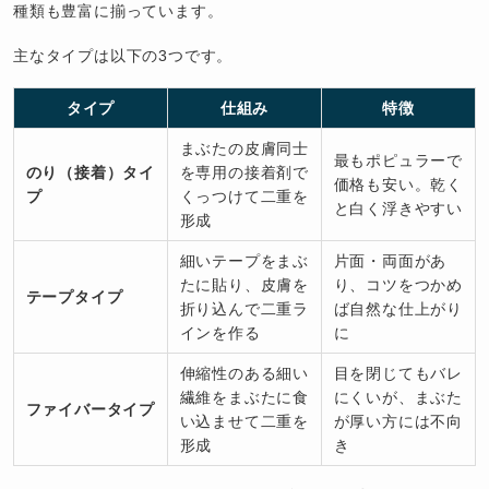
種類も豊富に揃っています。
主なタイプは以下の3つです。
タイプ
仕組み
特徴
まぶたの皮膚同士
最もポピュラーで
のり（接着）タイ
を専用の接着剤で
価格も安い。乾く
プ
くっつけて二重を
と白く浮きやすい
形成
細いテープをまぶ
片面・両面があ
たに貼り、皮膚を
り、コツをつかめ
テープタイプ
折り込んで二重ラ
ば自然な仕上がり
インを作る
に
伸縮性のある細い
目を閉じてもバレ
繊維をまぶたに食
にくいが、まぶた
ファイバータイプ
い込ませて二重を
が厚い方には不向
形成
き