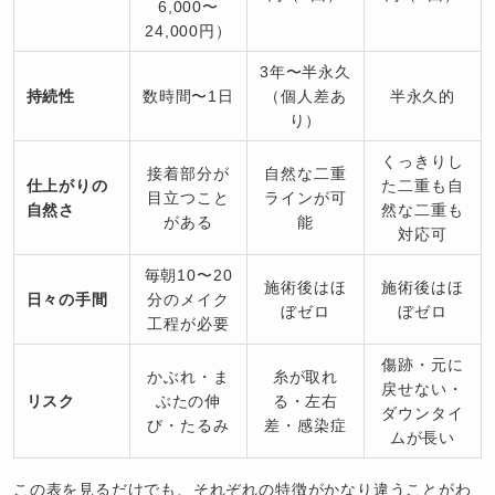
6,000〜
24,000円）
3年〜半永久
持続性
数時間〜1日
（個人差あ
半永久的
り）
くっきりし
接着部分が
自然な二重
仕上がりの
た二重も自
目立つこと
ラインが可
自然さ
然な二重も
がある
能
対応可
毎朝10〜20
施術後はほ
施術後はほ
日々の手間
分のメイク
ぼゼロ
ぼゼロ
工程が必要
傷跡・元に
かぶれ・ま
糸が取れ
戻せない・
リスク
ぶたの伸
る・左右
ダウンタイ
び・たるみ
差・感染症
ムが長い
この表を見るだけでも、それぞれの特徴がかなり違うことがわ