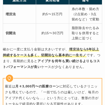
施術方法
費用相場
備考
糸の本数・留め方
埋没法
約5〜15万円
（2点留め・3点
留めなど）で変動
脂肪除去やたるみ
切開法
約15〜30万円
取りを併用すると
上限に近づく
確かに一度に支払う金額は大きいですが、
埋没法なら5年以上
持続するケースも多く、切開法なら基本的に一生モノ
です。つ
まり、長期的に見ると
アイプチを何年も買い続けるよりもコス
トパフォーマンスが良い
ケースが少なくありません。
最近は
月々3,000円〜の医療ローン
に対応しているクリニッ
クも増えているので、「一括で払うのは厳しいけど、毎月の
アイプチ代くらいなら…」という方にとっては、整形の方が
トータルで経済的な選択になる可能性があります。