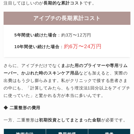
注目してほしいのが
長期的な累計コスト
です。
アイプチの長期累計コスト
5年間使い続けた場合
：約3万〜12万円
約6万〜24万円
10年間使い続けた場合
：
さらに、アイプチだけでなく
まぶた用のプライマーや専用リム
ーバー、かぶれた時のスキンケア用品
なども加えると、実際の
出費はもう少し膨らみます。私がクリニックで接する患者さま
の中にも、「計算してみたら、もう埋没法1回分以上をアイプチ
に使っていた」と驚かれる方が本当に多いんです。
◆ 二重整形の費用
一方、二重整形は
初期投資としてまとまった金額
が必要です。