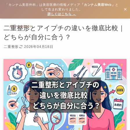
「カンナム美容外科」は美容医療の情報メディア
「カンナム美容Web」
と
✕
して生まれ変わりました。
詳しくはこちら →
二重整形とアイプチの違いを徹底比較｜
どちらが自分に合う？
二重整形
2026年04月18日