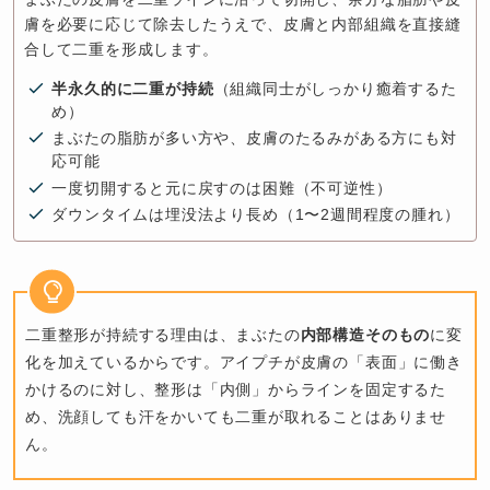
膚を必要に応じて除去したうえで、皮膚と内部組織を直接縫
合して二重を形成します。
半永久的に二重が持続
（組織同士がしっかり癒着するた
め）
まぶたの脂肪が多い方や、皮膚のたるみがある方にも対
応可能
一度切開すると元に戻すのは困難（不可逆性）
ダウンタイムは埋没法より長め（1〜2週間程度の腫れ）
二重整形が持続する理由は、まぶたの
内部構造そのもの
に変
化を加えているからです。アイプチが皮膚の「表面」に働き
かけるのに対し、整形は「内側」からラインを固定するた
め、洗顔しても汗をかいても二重が取れることはありませ
ん。