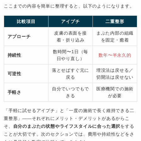
ここまでの内容を簡単に整理すると、以下のようになります。
比較項目
アイプチ
二重整形
皮膚の表面を接
まぶた内部の組織
アプローチ
着・折り込み
を固定・癒着
数時間〜1日（毎
持続性
数年〜半永久的
日やり直し）
落とせばすぐ元に
埋没法は戻せる／
可逆性
戻る
切開法は戻せない
自分でいつでもで
医療機関での施術
手軽さ
きる
が必要
「手軽に試せるアイプチ」と「一度の施術で長く維持できる二
重整形」——それぞれにメリット・デメリットがあるからこ
そ、
自分のまぶたの状態やライフスタイルに合った選択
をする
ことが大切です。次のセクションでは、費用や持続性などをさ