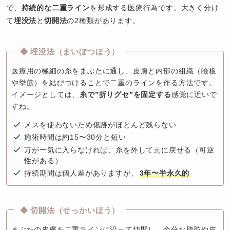
で、
持続的な二重ライン
を形成する医療行為です。大きく分け
て
埋没法
と
切開法
の2種類があります。
◆ 埋没法（まいぼつほう）
医療用の極細の糸をまぶたに通し、皮膚と内部の組織（瞼板
や挙筋）を結びつけることで二重のラインを作る方法です。
イメージとしては、
糸で”折りグセ”を固定する
感覚に近いで
すね。
メスを使わないため傷跡がほとんど残らない
施術時間は約15〜30分と短い
万が一気に入らなければ、糸を外して元に戻せる（可逆
性がある）
持続期間は個人差がありますが、
3年〜半永久的
◆ 切開法（せっかいほう）
まぶたの皮膚を二重ラインに沿って切開し、余分な脂肪や皮