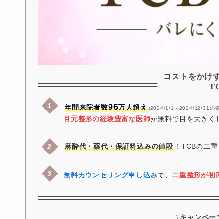
コストをかけ
T
96
年間来院者数
万人超え
(2024/1/1～2024/12/31
目元整形の経験豊富な医師
が無料で目を大きく
麻酔代・薬代・保証料込みの値段
！TCBの二
無料カウンセリング申し込み
で、
二重整形が初
キャンペー
\