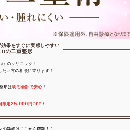
ず効果をすぐに実感しやすい
CBの二重整形
の集計）
したい方の相談に乗ります！
重整形は
明朗会計で安心
！
25,000
回限定
円OFF
！
ンの詳細はここから確認！
/