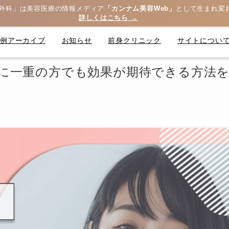
外科」は美容医療の情報メディア
「カンナム美容Web」
として生まれ変
詳しくはこちら →
症例アーカイブ
お知らせ
前身クリニック
サイトについ
に一重の方でも効果が期待できる方法