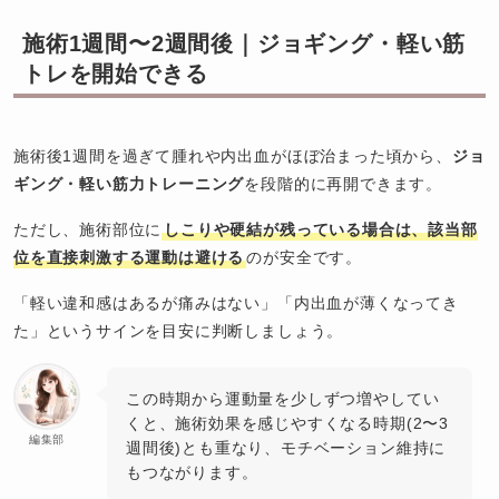
施術1週間〜2週間後｜ジョギング・軽い筋
トレを開始できる
施術後1週間を過ぎて腫れや内出血がほぼ治まった頃から、
ジョ
ギング・軽い筋力トレーニング
を段階的に再開できます。
ただし、施術部位に
しこりや硬結が残っている場合は、該当部
位を直接刺激する運動は避ける
のが安全です。
「軽い違和感はあるが痛みはない」「内出血が薄くなってき
た」というサインを目安に判断しましょう。
この時期から運動量を少しずつ増やしてい
くと、施術効果を感じやすくなる時期(2〜3
編集部
週間後)とも重なり、モチベーション維持に
もつながります。