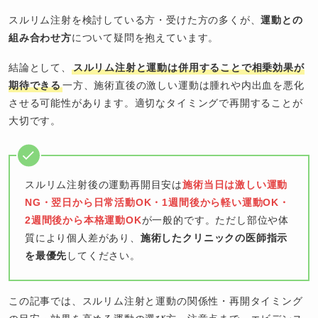
スルリム注射を検討している方・受けた方の多くが、
運動との
組み合わせ方
について疑問を抱えています。
結論として、
スルリム注射と運動は併用することで相乗効果が
期待できる
一方、施術直後の激しい運動は腫れや内出血を悪化
させる可能性があります。適切なタイミングで再開することが
大切です。
スルリム注射後の運動再開目安は
施術当日は激しい運動
NG・翌日から日常活動OK・1週間後から軽い運動OK・
2週間後から本格運動OK
が一般的です。ただし部位や体
質により個人差があり、
施術したクリニックの医師指示
を最優先
してください。
この記事では、スルリム注射と運動の関係性・再開タイミング