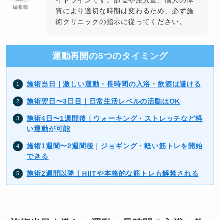
イドラインです。部位や注入量、個人の体
編集部
質により適切な時期は変わるため、必ず施
術クリニックの指示に従ってください。
運動再開の5つのタイミング
施術当日｜激しい運動・長時間の入浴・飲酒は避ける
施術翌日〜3日目｜日常生活レベルの活動はOK
施術4日〜1週間後｜ウォーキング・ストレッチなど軽
い運動が可能
施術1週間〜2週間後｜ジョギング・軽い筋トレを開始
できる
施術2週間以降｜HIITや本格的な筋トレも解禁される