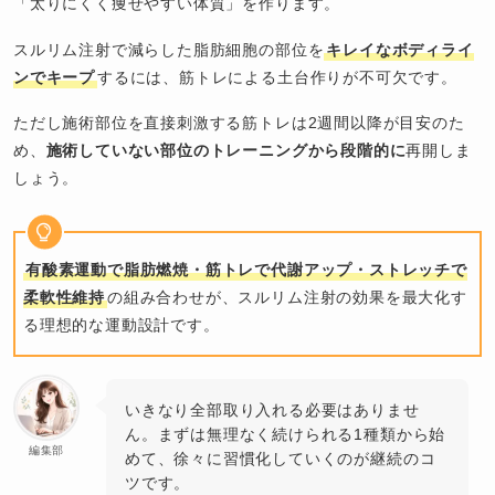
「太りにくく痩せやすい体質」を作ります。
スルリム注射で減らした脂肪細胞の部位を
キレイなボディライ
ンでキープ
するには、筋トレによる土台作りが不可欠です。
ただし施術部位を直接刺激する筋トレは2週間以降が目安のた
め、
施術していない部位のトレーニングから段階的に
再開しま
しょう。
有酸素運動で脂肪燃焼・筋トレで代謝アップ・ストレッチで
柔軟性維持
の組み合わせが、スルリム注射の効果を最大化す
る理想的な運動設計です。
いきなり全部取り入れる必要はありませ
ん。まずは無理なく続けられる1種類から始
編集部
めて、徐々に習慣化していくのが継続のコ
ツです。