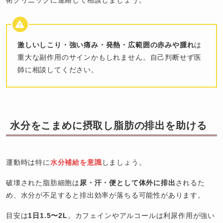
術クリニックに連絡して相談しましょう。
激しいしこり・強い痛み・発熱・広範囲の赤みや腫れ
は
重大な副作用のサインかもしれません。自己判断せず医
師に相談してください。
水分をこまめに摂取し脂肪の排出を助ける
運動時は特に
水分補給を意識
しましょう。
破壊された脂肪細胞は
尿・汗・便として体外に排出
されるた
め、水分が不足すると排出効率が落ちる可能性があります。
目安は
1日1.5〜2L
。カフェインやアルコールは利尿作用が強い