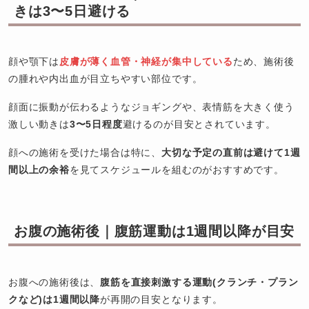
きは3〜5日避ける
顔や顎下は
皮膚が薄く血管・神経が集中している
ため、施術後
の腫れや内出血が目立ちやすい部位です。
顔面に振動が伝わるようなジョギングや、表情筋を大きく使う
激しい動きは
3〜5日程度
避けるのが目安とされています。
顔への施術を受けた場合は特に、
大切な予定の直前は避けて1週
間以上の余裕
を見てスケジュールを組むのがおすすめです。
お腹の施術後｜腹筋運動は1週間以降が目安
お腹への施術後は、
腹筋を直接刺激する運動(クランチ・プラン
クなど)は1週間以降
が再開の目安となります。