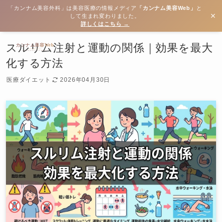
「カンナム美容外科」は美容医療の情報メディア
「カンナム美容Web」
と
✕
して生まれ変わりました。
詳しくはこちら →
スルリム注射と運動の関係｜効果を最大
化する方法
医療ダイエット
2026年04月30日