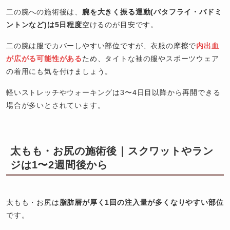
二の腕への施術後は、
腕を大きく振る運動(バタフライ・バドミ
ントンなど)は5日程度
空けるのが目安です。
二の腕は服でカバーしやすい部位ですが、衣服の摩擦で
内出血
が広がる可能性がある
ため、タイトな袖の服やスポーツウェア
の着用にも気を付けましょう。
軽いストレッチやウォーキングは3〜4日目以降から再開できる
場合が多いとされています。
太もも・お尻の施術後｜スクワットやラン
ジは1〜2週間後から
太もも・お尻は
脂肪層が厚く1回の注入量が多くなりやすい部位
です。