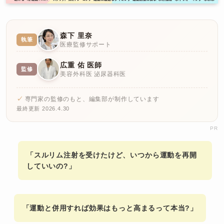
森下 里奈
執筆
医療監修サポート
広重 佑 医師
監修
美容外科医 泌尿器科医
専門家の監修のもと、編集部が制作しています
最終更新 2026.4.30
PR
「スルリム注射を受けたけど、いつから運動を再開
していいの?」
「運動と併用すれば効果はもっと高まるって本当?」