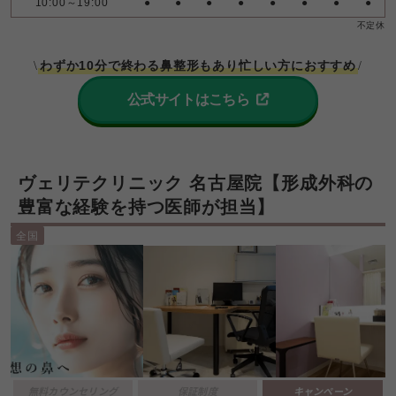
10:00～19:00
●
●
●
●
●
●
●
●
不定休
わずか10分で終わる鼻整形もあり忙しい方におすすめ
\
/
公式サイトはこちら
ヴェリテクリニック 名古屋院【形成外科の
豊富な経験を持つ医師が担当】
全国
無料カウンセリング
保証制度
キャンペーン