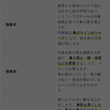
鼻背から鼻尖にかけて高さ
を出すための手術であり、
シリコンプロテーゼや自家
組織を使って鼻の形を整え
隆鼻術
ます。
手術後は
鼻のラインがシャ
ープ
になり、顔全体の立体
感が増します。
外鼻全体の形を調整する手
術で、
鼻の長さ・幅・角度
などを変更
することで、バ
ランスを整えます。
整鼻術
鼻が曲がっている・鼻の幅
が広い・鼻先が垂れている
といった方におすすめで
す。
鼻にヒアルロン酸を注入す
ることで、
鼻背を高くした