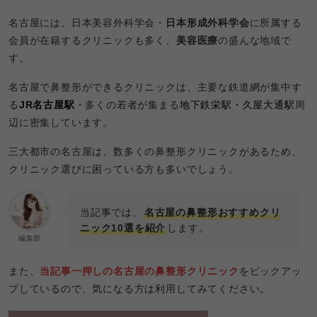
名古屋には、
日本美容外科学会
・
日本形成外科学会
に所属する
会員が在籍するクリニックも多く、
美容医療
の盛んな地域で
す。
名古屋で鼻整形ができるクリニックは、主要な鉄道網が集中す
る
JR名古屋駅
・多くの若者が集まる
地下鉄栄駅・久屋大通駅
周
辺に密集しています。
三大都市の名古屋は、数多くの鼻整形クリニックがあるため、
クリニック選びに困っている方も多いでしょう。
当記事では、
名古屋の鼻整形おすすめクリ
ニック10選を紹介
します。
編集部
また、
当記事一押しの名古屋の鼻整形クリニック
をピックアッ
プしているので、気になる方は利用してみてください。