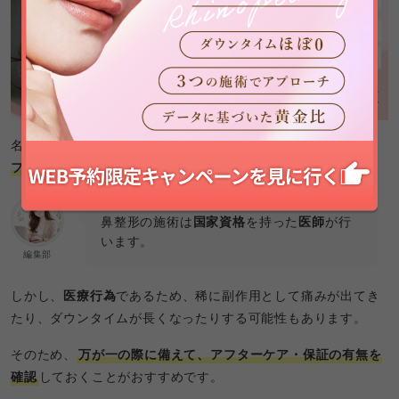
名古屋の鼻整形クリニックのおすすめの選び方の2つ目は、
ア
フターケアや保証が充実したクリニックを選ぶ
ことです。
鼻整形の施術は
国家資格
を持った
医師
が行
います。
編集部
しかし、
医療行為
であるため、稀に副作用として痛みが出てき
たり、ダウンタイムが長くなったりする可能性もあります。
そのため、
万が一の際に備えて、アフターケア・保証の有無を
確認
しておくことがおすすめです。