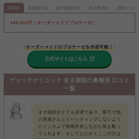
隆鼻術
鼻翼縮小術
鼻中隔延長術
鼻尖形成術
眉間プロテ
440,000円（オーダーメイドプロテーゼ）
オーダーメイドのプロテーゼを作成可能！
\
/
公式サイトはこちら
ヴェリテクリニック 名古屋院の鼻整形 口コミ
一覧
まず院内がとても清潔であり、廊下で他
の患者さんととバッティングしないよう
にインカムで情報共有しながら気を配っ
てくれます。そしてとにかくここの方は