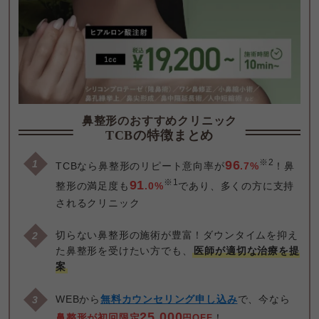
鼻整形のおすすめクリニック
TCBの特徴まとめ
※2
96
TCBなら鼻整形のリピート意向率が
.7%
！鼻
※1
91
整形の満足度も
.0%
であり、多くの方に支持
されるクリニック
切らない鼻整形の施術が豊富！ダウンタイムを抑え
た鼻整形を受けたい方でも、
医師が適切な治療を提
案
WEBから
無料カウンセリング申し込み
で、今なら
25,000
鼻整形が
初回限定
！
円OFF