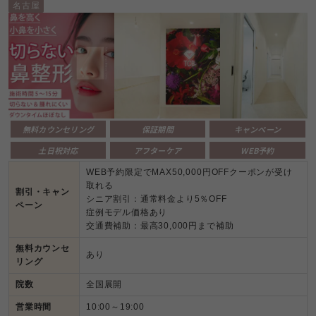
名古屋
無料カウンセリング
保証期間
キャンペーン
土日祝対応
アフターケア
WEB予約
WEB予約限定でMAX50,000円OFFクーポンが受け
取れる
割引・キャン
シニア割引：通常料金より5％OFF
ペーン
症例モデル価格あり
交通費補助：最高30,000円まで補助
無料カウンセ
あり
リング
院数
全国展開
営業時間
10:00～19:00