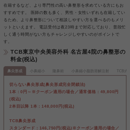
在籍するなど、より専門性の高い鼻整形を求めている方にもお
すすめです。 医師の数も多く、男性・女性いずれも在籍してい
るため、より鼻整形について相談しやすい方を選べるのもメリ
ットといえます。 電話受付は夜23時まで対応しており、普段忙
しく通う時間がない方もチャレンジしやすいのがポイントで
す。
TCB東京中央美容外科 名古屋4院の鼻整形の
料金(税込)
鼻尖形成
小鼻縮小
隆鼻術
小鼻縮小脂肪溶解注射
TCB
切らない鼻尖形成(鼻尖形成完全閉鎖法)

1本：0円～※クーポン適用の場合／通常価格：49,800円
(税込)

2本目以降 1本：148,000円(税込)

TCB鼻尖形成

スタンダード：146,750円(税込)※クーポン適用の場合／