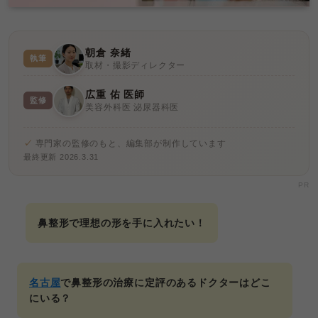
朝倉 奈緒
執筆
取材・撮影ディレクター
広重 佑 医師
監修
美容外科医 泌尿器科医
専門家の監修のもと、編集部が制作しています
最終更新 2026.3.31
PR
鼻整形で理想の形を手に入れたい！
名古屋
で鼻整形の治療に定評のあるドクターはどこ
にいる？