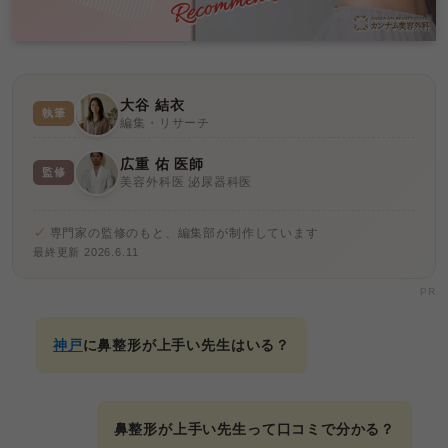
大谷 結衣
執筆
編集・リサーチ
広重 佑 医師
監修
美容外科医 泌尿器科医
専門家の監修のもと、編集部が制作しています
最終更新 2026.6.11
PR
神戸
に鼻整形が上手い先生はいる？
鼻整形が上手い先生って口コミで分かる？