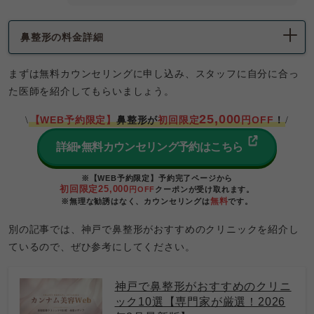
鼻整形の料金詳細
まずは無料カウンセリングに申し込み、スタッフに自分に合っ
た医師を紹介してもらいましょう。
25,000
【WEB予約限定】
鼻整形が
初回限定
円OFF
！
\
/
詳細•無料カウンセリング予約はこちら
※【WEB予約限定】予約完了ページから
初回限定25,000
円OFF
クーポンが受け取れます。
無料
※無理な勧誘はなく、カウンセリングは
です。
別の記事では、神戸で鼻整形がおすすめのクリニックを紹介し
ているので、ぜひ参考にしてください。
神戸で鼻整形がおすすめのクリニ
ック10選【専門家が厳選！2026