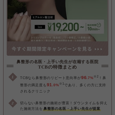
鼻整形の名医・上手い先生が在籍する医院
TCBの特徴まとめ
※2
96
TCBなら鼻整形のリピート意向率が
.7%
！鼻
※1
91
整形の満足度も
.0%
であり、多くの方に支持
されるクリニック
切らない鼻整形の施術が豊富！ダウンタイムを抑え
た施術方法を
鼻整形の名医・上手い先生が提案