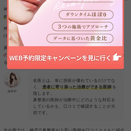
神戸の鼻整形の名医・上手い先生の特徴2つ目は、
口コミ評判
が良いこと
が挙げられます。
神戸で鼻整形を検討している方にとって、口コミは名医を見分
ける重要な指標の一つです。
鼻整形の口コミでは、「
ダウンタイム期間・医師やクリニック
の評判・術後の仕上がり満足度
」などの細かい情報を事前に知
ることができます。
名医とは、単に技術が優れているだけでな
く、
患者に寄り添った治療ができる医師
を
編集部
指します。
鼻整形の医師が治療中にどのような対応を
しているかも、口コミで確認することが大
切です。
次の章では、神戸で鼻整形が上手い医師を口コミとともに紹介