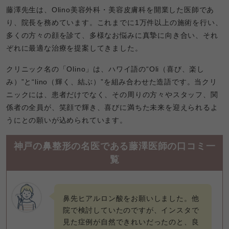
藤澤先生は、Olino美容外科・美容皮膚科を開業した医師であ
り、院長を務めています。これまでに1万件以上の施術を行い、
多くの方々の顔を診て、多様なお悩みに真摯に向き合い、それ
ぞれに最適な治療を提案してきました。
クリニック名の「Olino」は、ハワイ語の“Oli（喜び、楽し
み）”と“lino（輝く、結ぶ）”を組み合わせた造語です。当クリ
ニックには、患者だけでなく、その周りの方々やスタッフ、関
係者の全員が、笑顔で輝き、喜びに満ちた未来を迎えられるよ
うにとの願いが込められています。
神戸の鼻整形の名医である藤澤医師の口コミ一
覧
鼻先ヒアルロン酸をお願いしました。他
院で検討していたのですが、インスタで
見た症例が自然できれいだったのと、良