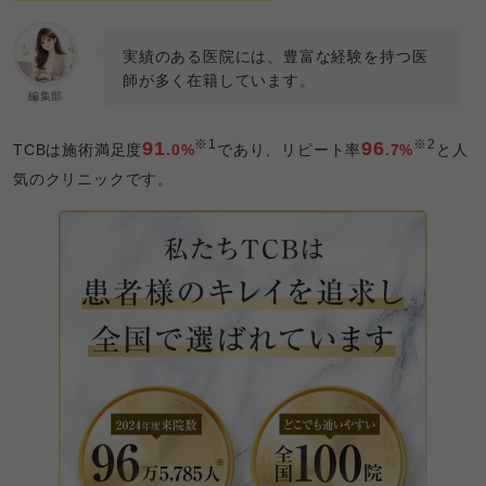
実績のある医院には、豊富な経験を持つ医
師が多く在籍しています。
編集部
※1
※2
91
96
TCBは施術満足度
.0%
であり、リピート率
.7%
と人
気のクリニックです。