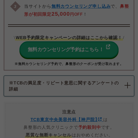
当サイトから
無料カウンセリング申し込み
で、
鼻整
25,000
形が
初回限定
！
円OFF
WEB予約限定キャンペーンの詳細はここから確認！
\
/
無料カウンセリング予約はこちら！
※無料カウンセリング予約で、鼻整形のクーポンが受け取れます。
※
TCBの満足度・リピート意思に関するアンケートの
詳細
注意点
TCB東京中央美容外科【神戸院
】
は
鼻整形の人気クリニックで
予約殺到中
です。
悪質な無断キャンセル
はおやめください。