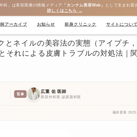
外科」は美容医療の情報メディア
「カンナム美容Web」
として生まれ変
詳しくはこちら →
症例アーカイブ
お知らせ
前身クリニック
サイトについ
クとネイルの美容法の実態（アイプチ
とそれによる皮膚トラブルの対処法｜
広重 佑 医師
監修
美容外科医 泌尿器科医
最終更新 2025.