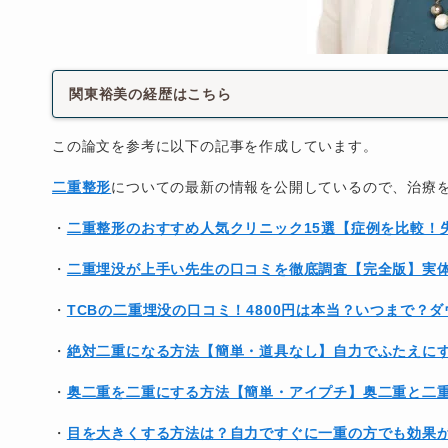
関東裕美の経歴はこちら
この論文を参考に以下の記事を作成しています。
二重整形
についての最新の情報を公開しているので、治療
・
二重整形のおすすめ人気クリニック15選【症例を比較！
・
二重埋没が上手い先生の口コミを徹底調査【完全版】実
・
TCBの二重埋没の口コミ！4800円は本当？いつまで？
・
絶対二重になる方法【簡単・道具なし】自力でふたえに
・
奥二重を二重にする方法【簡単・アイプチ】奥二重と二
・
目を大きくする方法は？自力ですぐに一重の方でも効果