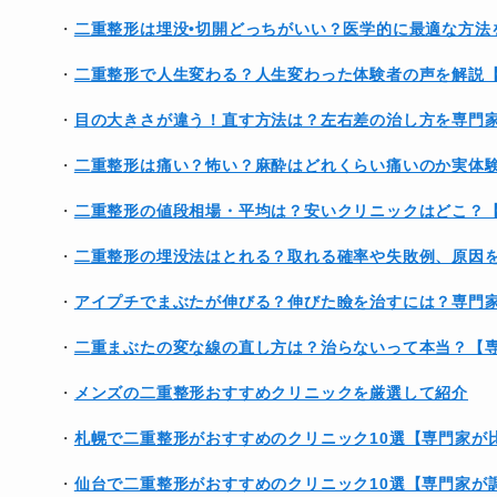
・
二重整形は埋没•切開どっちがいい？医学的に最適な方法
・
二重整形で人生変わる？人生変わった体験者の声を解説
・
目の大きさが違う！直す方法は？左右差の治し方を専門
・
二重整形は痛い？怖い？麻酔はどれくらい痛いのか実体
・
二重整形の値段相場・平均は？安いクリニックはどこ？
・
二重整形の埋没法はとれる？取れる確率や失敗例、原因
・
アイプチでまぶたが伸びる？伸びた瞼を治すには？専門
・
二重まぶたの変な線の直し方は？治らないって本当？【
・
メンズの二重整形おすすめクリニックを厳選して紹介
・
札幌で二重整形がおすすめのクリニック10選【専門家が
・
仙台で二重整形がおすすめのクリニック10選【専門家が