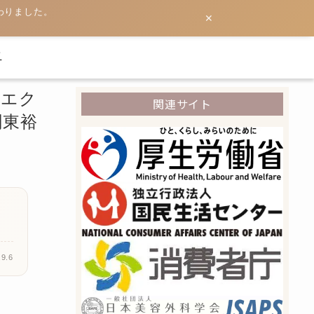
わりました。
✕
て
，エク
関連サイト
関東裕
9.6