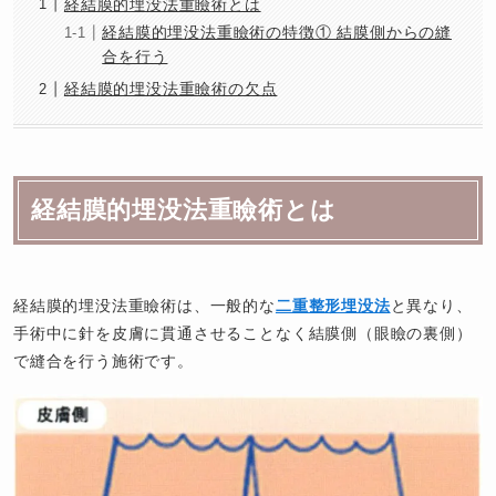
経結膜的埋没法重瞼術とは
経結膜的埋没法重瞼術の特徴① 結膜側からの縫
合を行う
経結膜的埋没法重瞼術の欠点
経結膜的埋没法重瞼術とは
経結膜的埋没法重瞼術は、一般的な
二重整形埋没法
と異なり、
手術中に針を皮膚に貫通させることなく結膜側（眼瞼の裏側）
で縫合を行う施術です。