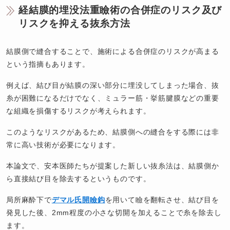
経結膜的埋没法重瞼術の合併症のリスク及び
リスクを抑える抜糸方法
結膜側で縫合することで、施術による合併症のリスクが高まる
という指摘もあります。
例えば、結び目が結膜の深い部分に埋没してしまった場合、抜
糸が困難になるだけでなく、ミュラー筋・挙筋腱膜などの重要
な組織を損傷するリスクが考えられます。
このようなリスクがあるため、結膜側への縫合をする際には非
常に高い技術が必要になります。
本論文で、安本医師たちが提案した新しい抜糸法は、結膜側か
ら直接結び目を除去するというものです。
局所麻酔下で
デマル氏開瞼鈎
を用いて瞼を翻転させ、結び目を
発見した後、2mm程度の小さな切開を加えることで糸を除去し
ます。