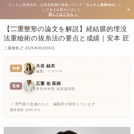
「カンナム美容外科」は美容医療の情報メディア
「カンナム美容Web」
と
✕
して生まれ変わりました。
詳しくはこちら →
【二重整形の論文を解説】経結膜的埋没
法重瞼術の抜糸法の要点と成績｜安本 匠
二重整形
2025年09月06日
大谷 結衣
執筆
編集・リサーチ
広重 佑 医師
監修
美容外科医 泌尿器科医
専門家の監修のもと、編集部が制作しています
最終更新 2025.9.6