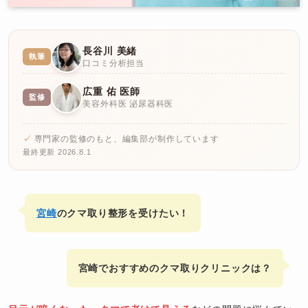
長谷川 美緒
執筆
口コミ分析担当
広重 佑 医師
監修
美容外科医 泌尿器科医
専門家の監修のもと、編集部が制作しています
最終更新 2026.8.1
宮崎
のクマ取り整形を受けたい！
宮崎でおすすめのクマ取りクリニックは？