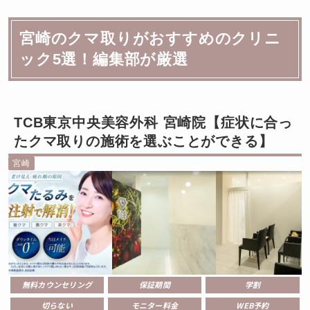
宮崎のクマ取りがおすすめのクリニ
ック5選！編集部が厳選
TCB東京中央美容外科 宮崎院【症状に合っ
たクマ取りの施術を選ぶことができる】
宮崎
無料カウンセリング
保証期間
学割
切らない
モニター料金
WEB予約