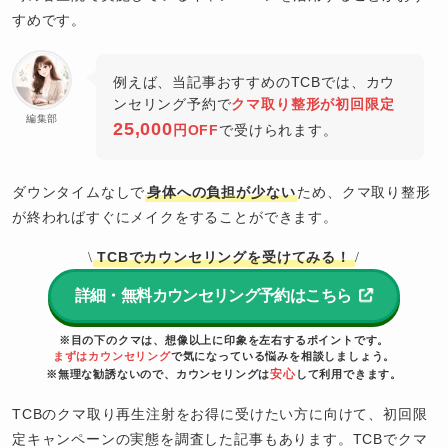
すめです。
例えば、当記事おすすめのTCBでは、カウ
ンセリング予約で
クマ取り整形が初回限定
編集部
25,000
円OFF
で受けられます。
ダウンタイムなしで
身体への負担が少ない
ため、クマ取り整形
が終わればすぐにメイクをすることができます。
TCBでカウンセリングを受けてみる！
\
/
詳細・無料カウンセリング予約はこちら
※目の下のクマは、想像以上に印象を左右するポイントです。
まずはカウンセリング
で気になっている悩みを相談しましょう。
安心
※無理な勧誘ないので、カウンセリングは
して利用できます。
TCBのクマ取り再生注射をお得に受けたい方に向けて、初回限
定キャンペーンの実態を調査した記事もあります。TCBでクマ