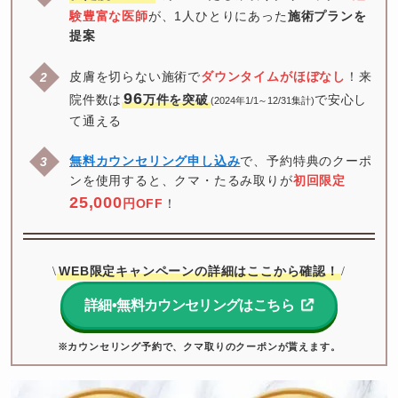
験豊富な医師
が、1人ひとりにあった
施術プランを
提案
皮膚を切らない施術で
ダウンタイムがほぼなし
！来
96
院件数は
万件を突破
で安心し
(2024年1/1～12/31集計)
て通える
無料カウンセリング申し込み
で、予約特典のクーポ
ンを使用すると、クマ・たるみ取りが
初回限定
25,000
円OFF
！
WEB限定キャンペーンの詳細はここから確認！
\
/
詳細•無料カウンセリングはこちら
※カウンセリング予約で、クマ取りのクーポンが貰えます。