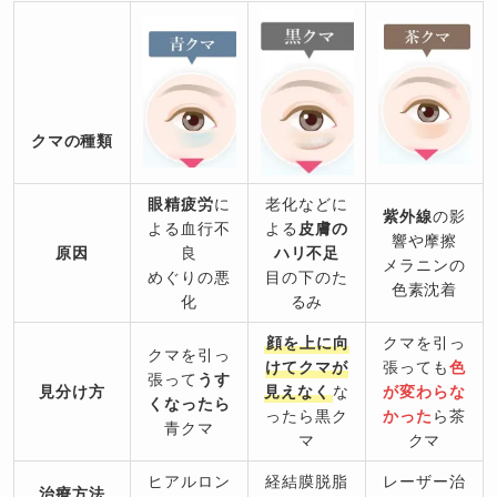
クマの種類
眼精疲労
に
老化などに
紫外線
の影
よる血行不
よる
皮膚の
響や摩擦
原因
良
ハリ不足
メラニンの
めぐりの悪
目の下のた
色素沈着
化
るみ
顔を上に向
クマを引っ
クマを引っ
けてクマが
張っても
色
張って
うす
見分け方
見えなく
な
が変わらな
くなったら
ったら黒ク
かった
ら茶
青クマ
マ
クマ
ヒアルロン
経結膜脱脂
レーザー治
治療方法