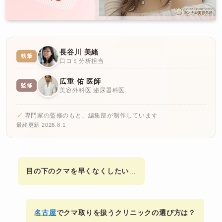
長谷川 美緒
執筆
口コミ分析担当
広重 佑 医師
監修
美容外科医 泌尿器科医
専門家の監修のもと、編集部が制作しています
最終更新 2026.8.1
目の下のクマを早くなくしたい
…
名古屋
でクマ取りを扱うクリニックの選び方は？