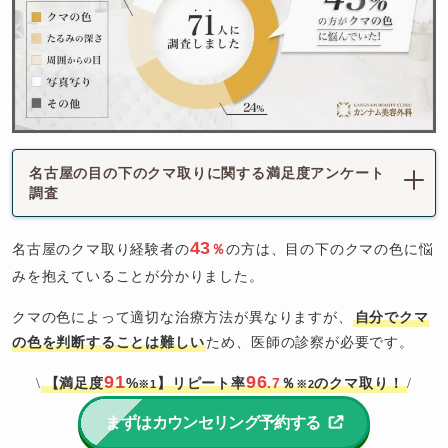
名古屋の目の下のクマ取りに関する満足度アンケート
調査
43
名古屋のクマ取り経験者の
％
の方は、目の下のクマの色に悩
みを抱えていることが分かりました。
クマの色によって適切な治療方法が異なりますが、
自分でクマ
の色を判断することは難しい
ため、医師の診察が必要です。
91
96
【満足度
%
】リピート率
.7
％
のクマ取り！
\
/
※1
※2
まずはカウンセリング予約する