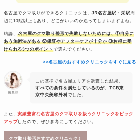
名古屋でクマ取りができるクリニックは、
JR名古屋駅
・
栄駅
周
辺に10院以上もあり、どこがいいのか迷ってしまいますよね。
結論、
名古屋のクマ取り整形で失敗しないためには、①自分に
あう施術法がある ②
保証やアフターケアが十分か
③お得に受
けられる3つのポイント
で選んでください。
>>名古屋のおすすめクリニックをすぐに見る
この基準で名古屋エリアを調査した結果、
すべての条件を満たしているのが、TCB東
編集部
京中央美容外科
でした。
また、
実績豊富な名古屋のクマ取りを扱うクリニックをピック
アップ
したので、ぜひ参考にしてください。
クマ取り整形おすすめクリニック！