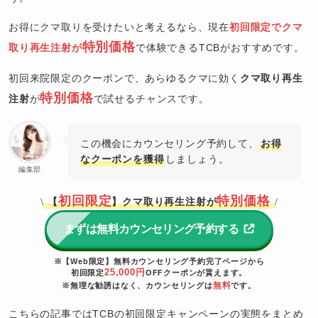
お得にクマ取りを受けたいと考えるなら、現在
初回限定でクマ
特別価格
取り再生注射が
で体験できるTCBがおすすめです。
初回来院限定のクーポンで、あらゆるクマに効く
クマ取り再生
特別価格
注射
が
で試せるチャンスです。
この機会にカウンセリング予約して、
お得
なクーポンを獲得
しましょう。
編集部
初回限定
特別価格
【
】クマ取り再生注射が
\
/
まずは無料カウンセリング予約する
※【Web限定】無料カウンセリング予約完了ページから
25,000円
初回限定
OFFクーポンが貰えます。
無料
※無理な勧誘はなく、カウンセリングは
です。
こちらの記事ではTCBの初回限定キャンペーンの実態をまとめ