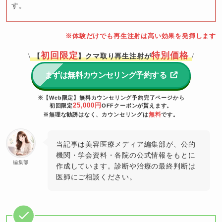
す。
※体験だけでも再生注射は高い効果を発揮します
初回限定
特別価格
【
】クマ取り再生注射が
\
/
まずは無料カウンセリング予約する
※【Web限定】無料カウンセリング予約完了ページから
25,000円
初回限定
OFFクーポンが貰えます。
無料
※無理な勧誘はなく、カウンセリングは
です。
当記事は美容医療メディア編集部が、公的
機関・学会資料・各院の公式情報をもとに
編集部
作成しています。診断や治療の最終判断は
医師にご相談ください。