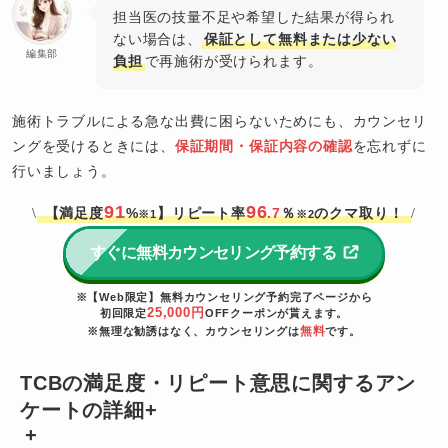
担当医の技量不足や希望した結果が得られ
ない場合は、
保証として無料または少ない
編集部
負担
で再施術が受けられます。
施術トラブルによる急な出費に困らないためにも、カウンセリ
ングを受けるときには、
保証期間・保証内容の確認
を忘れずに
行いましょう。
91
96
【満足度
%
】リピート率
.7
％
のクマ取り！
\
/
※1
※2
すぐに無料カウンセリング予約する
※【Web限定】無料カウンセリング予約完了ページから
25,000円
初回限定
OFFクーポンが貰えます。
無料
※無理な勧誘はなく、カウンセリングは
です。
TCBの満足度・リピート意思に関するアン
ケートの詳細+
+