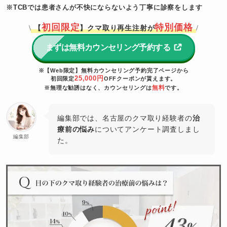
※TCBでは患者さんが不快にならないよう丁寧に診察をします
初回限定
特別価格
【
】クマ取り再生注射が
\
/
まずは無料カウンセリング予約する
※【Web限定】無料カウンセリング予約完了ページから
25,000円
初回限定
OFFクーポンが貰えます。
無料
※無理な勧誘はなく、カウンセリングは
です。
編集部では、名古屋のクマ取り経験者の
治
療前の悩み
についてアンケート調査しまし
編集部
た。