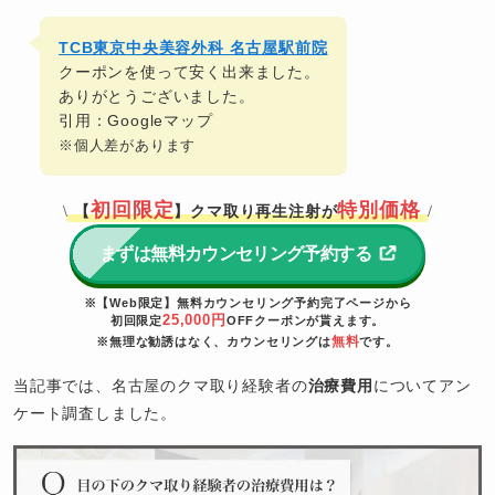
TCB東京中央美容外科 名古屋駅前院
クーポンを使って安く出来ました。
ありがとうございました。
引用：Googleマップ
※個人差があります
初回限定
特別価格
【
】クマ取り再生注射が
\
/
まずは無料カウンセリング予約する
※【Web限定】無料カウンセリング予約完了ページから
25,000円
初回限定
OFFクーポンが貰えます。
無料
※無理な勧誘はなく、カウンセリングは
です。
当記事では、名古屋のクマ取り経験者の
治療費用
についてアン
ケート調査しました。