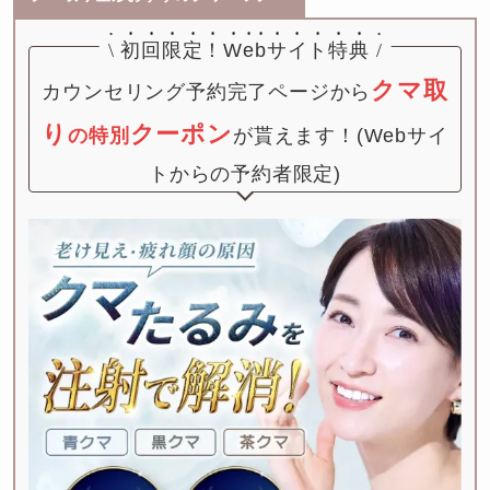
\
初回限定！
Webサイト特典
/
クマ取
カウンセリング予約完了ページから
り
クーポン
の特別
が貰えます！(Webサイ
トからの予約者限定)