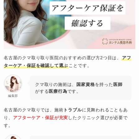
名古屋のクマ取り取り医院のおすすめの選び方2つ目は、
アフ
ターケア・保証を確認して選ぶ
ことです。
クマ取りの施術は、
国家資格
を持った
医師
がする
医療行為
です。
編集部
名古屋のクマ取りでは、施術
トラブル
に見舞われることもあ
り、
アフターケア・保証が充実
したクリニック選びが必要で
す。