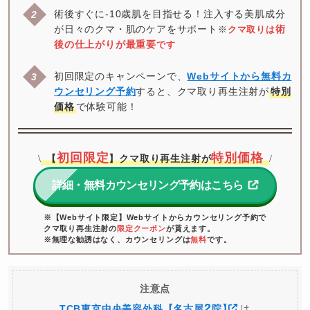
術後すぐに-10歳肌を目指せる！注入する美肌成分
が日々のクマ・肌のケアをサポート
術
※
クマ取りは
後の仕上がりが最重要
です
初回限定のキャンペーンで、
Webサイトから無料カ
ウンセリング予約
すると、クマ取り再生注射が
特別
価格
で体験可能！
初回限定
特別価格
【
】クマ取り再生注射が
\
/
詳細・無料カウンセリング予約はこちら
※【Webサイト限定】Webサイトからカウンセリング予約で
クマ取り再生注射の
限定クーポン
が貰えます。
※無理な勧誘はなく、カウンセリングは
無料
です。
注意点
2
TCB東京中央美容外科【名古屋
院
】
は