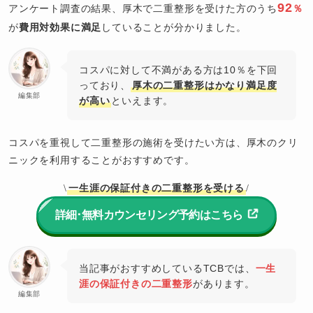
92
アンケート調査の結果、厚木で二重整形を受けた方のうち
％
が
費用対効果に満足
していることが分かりました。
コスパに対して不満がある方は10％を下回
っており、
厚木の二重整形はかなり満足度
編集部
が高い
といえます。
コスパを重視して二重整形の施術を受けたい方は、厚木のクリ
ニックを利用することがおすすめです。
一生涯の保証付きの二重整形を受ける
\
/
詳細･無料カウンセリング予約はこちら
当記事がおすすめしているTCBでは、
一生
涯の保証付きの二重整形
があります。
編集部