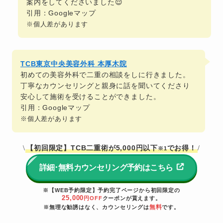
案内をしてくださいました😌
引用：Googleマップ
※個人差があります
TCB東京中央美容外科 本厚木院
初めての美容外科で二重の相談をしに行きました。
丁寧なカウンセリングと親身に話を聞いてくださり
安心して施術を受けることができました。
引用：Googleマップ
※個人差があります
【初回限定】TCB二重術が5,000円以下
でお得！
\
/
※1
詳細･無料カウンセリング予約はこちら
※【WEB予約限定】予約完了ページから初回限定の
25,000
円OFF
クーポンが貰えます。
無料
※無理な勧誘はなく、カウンセリングは
です。