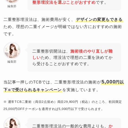
整形埋没法を選ぶことがおすすめ
です。
編集部
二重整形埋没法は、施術費用が安く、
デザインの変更もできる
ため、理想の二重イメージが明確ではない方におすすめの施術
です。
二重整形切開法は、
施術後のやり直しが難
しい
ため、埋没法で理想の二重を決めてか
編集部
ら受けることがおすすめです。
5,000
当記事一押しのTCBでは、二重整形埋没法の施術が
円以
下
で受けられるキャンペーン
を実施しています。
※
※ 通常TCB二重術（両目2点留め）両目29,800円（税込）のところ、初回限定
25,000円OFFクーポンを適用すれば5,000円以下で受けられます。
二重整形埋没法の一般的な費用よりも、
か