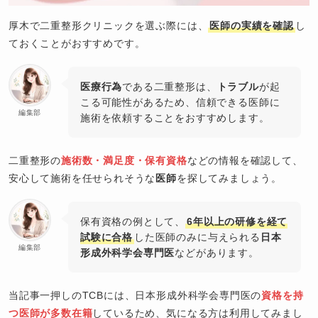
厚木で二重整形クリニックを選ぶ際には、
医師の実績を確認
し
ておくことがおすすめです。
医療行為
である二重整形は、
トラブル
が起
こる可能性があるため、信頼できる医師に
編集部
施術を依頼することをおすすめします。
二重整形の
施術数・満足度・保有資格
などの情報を確認して、
安心して施術を任せられそうな
医師
を探してみましょう。
保有資格の例として、
6年以上の研修を経て
試験に合格
した医師のみに与えられる
日本
編集部
形成外科学会専門医
などがあります。
当記事一押しのTCBには、日本形成外科学会専門医の
資格を持
つ医師が多数在籍
しているため、気になる方は利用してみまし