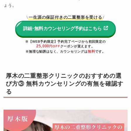
ょう。
一生涯の保証付きの二重整形を受ける
\
/
詳細･無料カウンセリング予約はこちら
※【WEB予約限定】予約完了ページから初回限定の
25,000
円OFF
クーポンが貰えます。
無料
※無理な勧誘はなく、カウンセリングは
です。
厚木の二重整形クリニックのおすすめの選
び方③ 無料カウンセリングの有無を確認す
る