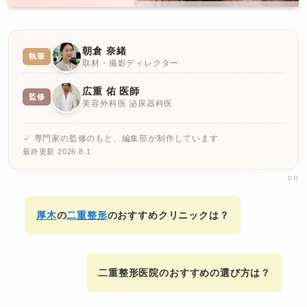
朝倉 奈緒
執筆
取材・撮影ディレクター
広重 佑 医師
監修
美容外科医 泌尿器科医
専門家の監修のもと、編集部が制作しています
最終更新 2026.8.1
PR
厚木
の
二重整形
のおすすめクリニックは？
二重整形医院のおすすめの選び方は？