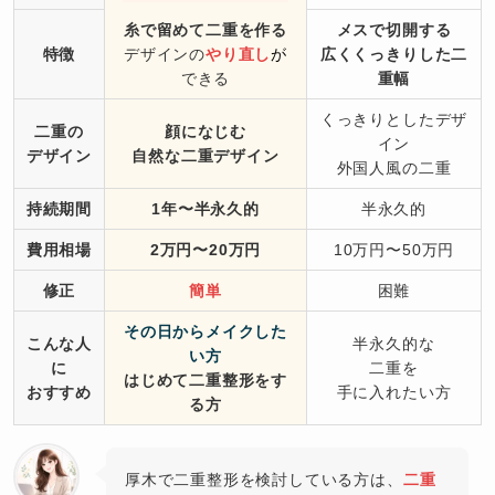
糸で留めて二重を作る
メスで切開する
特徴
デザインの
やり直し
が
広くくっきりした二
できる
重幅
くっきりとしたデザ
二重の
顔になじむ
イン
デザイン
自然な二重デザイン
外国人風の二重
持続期間
1年〜半永久的
半永久的
費用相場
2万円〜20万円
10万円〜50万円
修正
簡単
困難
その日からメイクした
こんな人
半永久的な
い方
に
二重を
はじめて二重整形をす
おすすめ
手に入れたい方
る方
厚木で二重整形を検討している方は、
二重