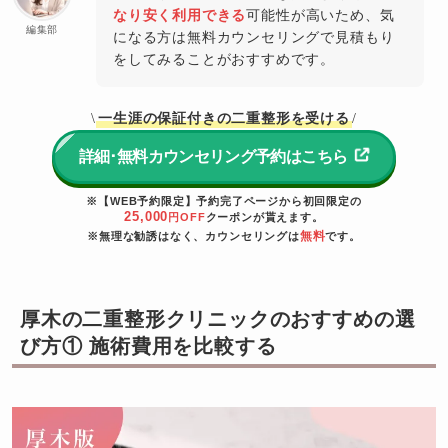
なり安く利用できる
可能性が高いため、気
編集部
になる方は無料カウンセリングで見積もり
をしてみることがおすすめです。
一生涯の保証付きの二重整形を受ける
\
/
詳細･無料カウンセリング予約はこちら
※【WEB予約限定】予約完了ページから初回限定の
25,000
円OFF
クーポンが貰えます。
無料
※無理な勧誘はなく、カウンセリングは
です。
厚木の二重整形クリニックのおすすめの選
び方① 施術費用を比較する