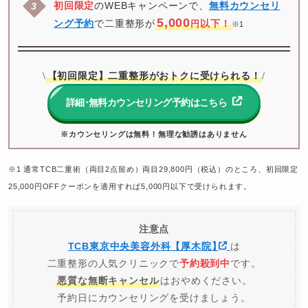
初回限定
のWEBキャンペーンで、
無料カウンセリ
5,000
ング予約
で二重整形が
以下！
円
※1
【初回限定】二重整形がおトクに受けられる！
\
/
詳細･無料カウンセリング予約はこちら
※カウンセリングは無料！無理な勧誘はありません
※1 通常TCB二重術（両目2点留め）両目29,800円（税込）のところ、初回限定
25,000円OFFクーポンを適用すれば5,000円以下で受けられます。
注意点
TCB東京中央美容外科【厚木院
】
は
二重整形の人気クリニックで
予約殺到中
です。
悪質な無断キャンセル
はおやめください。
予約日にカウンセリングを受けましょう。