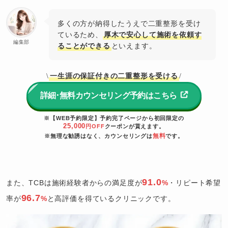
多くの方が納得したうえで二重整形を受け
ているため、
厚木で安心して施術を依頼す
編集部
ることができる
といえます。
一生涯の保証付きの二重整形を受ける
\
/
詳細･無料カウンセリング予約はこちら
※【WEB予約限定】予約完了ページから初回限定の
25,000
円OFF
クーポンが貰えます。
無料
※無理な勧誘はなく、カウンセリングは
です。
91.0
また、TCBは施術経験者からの満足度が
%
・リピート希望
96.7
率が
%
と高評価を得ているクリニックです。