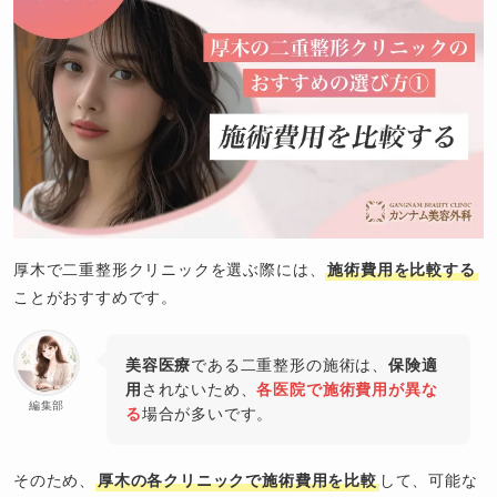
厚木で二重整形クリニックを選ぶ際には、
施術費用を比較する
ことがおすすめです。
美容医療
である二重整形の施術は、
保険適
用
されないため、
各医院で施術費用が異な
編集部
る
場合が多いです。
そのため、
厚木の各クリニックで施術費用を比較
して、可能な