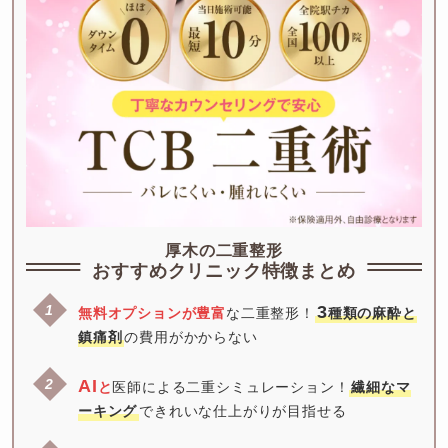
厚木の二重整形
おすすめクリニック特徴まとめ
3
無料オプションが豊富
な二重整形！
種類の麻酔と
鎮痛剤
の費用がかからない
AI
と
医師による二重シミュレーション！
繊細なマ
ーキング
できれいな仕上がりが目指せる