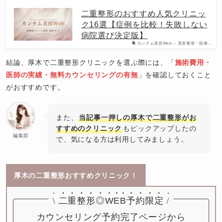
二重整形のおすすめ人気クリニッ
ク16選【症例を比較！失敗しない
病院選び決定版】
カンナム美容Web – 美容整形・医療…
結論、厚木で二重整形クリニックを選ぶ際には、「
施術費用・
医師の実績・無料カウンセリングの有無
」を確認しておくこと
がおすすめです。
また、
当記事一押しの厚木で二重整形がお
すすめのクリニック
もピックアップしたの
編集部
で、気になる方は利用してみましょう。
厚木の二重整形おすすめクリニック！
\
二重整形◎
WEB予約限定
/