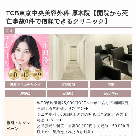
TCB東京中央美容外科 厚木院【開院から死
亡事故0件で信頼できるクリニック】
厚木
無料カウンセリング
保証期間
学割
埋没法
切開法
WEB予約
WEB予約限定25,000円OFFクーポンあり※初回限定

学割：通常料金より20％OFF

シニア割引：60歳以上の方の対象に全施術が通常価
格より5%OFF

割引・キャン
交通費補助制度：最高30,000円まで補助（50,000円
ペーン
以上のご契約をされた方が対象）
