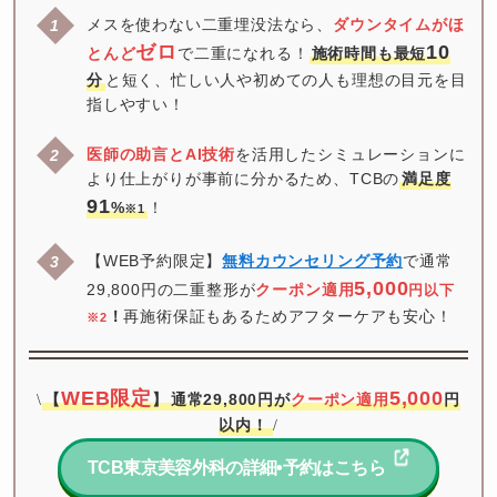
メスを使わない二重埋没法なら、
ダウンタイムがほ
ゼロ
10
とんど
で二重になれる！
施術時間も最短
分
と短く、忙しい人や初めての人も理想の目元を目
指しやすい！
医師の助言とAI技術
を活用したシミュレーションに
より仕上がりが事前に分かるため、TCBの
満足度
91
%
！
※1
【WEB予約限定】
無料カウンセリング予約
で通常
5,000
29,800円の二重整形が
クーポン適用
円以下
！
再施術保証もあるためアフターケアも安心！
※2
WEB限定
5,000
【
】
通常29,800円が
クーポン適用
円
\
以内！
/
TCB東京美容外科の詳細•予約はこちら