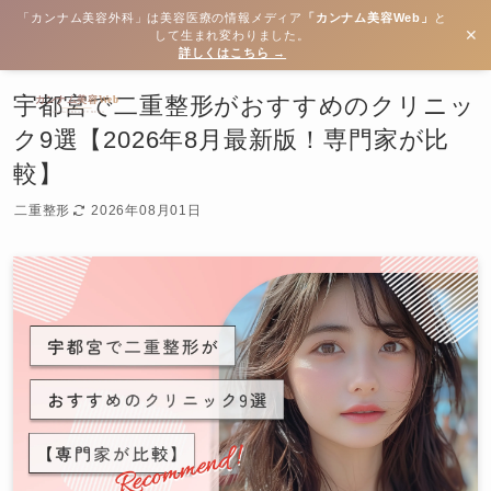
「カンナム美容外科」は美容医療の情報メディア
「カンナム美容Web」
と
✕
して生まれ変わりました。
詳しくはこちら →
宇都宮で二重整形がおすすめのクリニッ
ク9選【2026年8月最新版！専門家が比
較】
二重整形
2026年08月01日