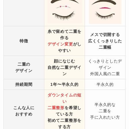
糸で留めて二重を
メスで切開する
作る
特徴
広くくっきりした
デザイン変更
がし
二重幅
やすい
顔になじむ
くっきりとしたデ
二重の
自然な二重デザイ
ザイン
デザイン
ン
外国人風の二重
持続期間
1年〜半永久的
半永久的
ダウンタイムの短
い
半永久的な
こんな人に
二重整形
を希望し
二重を
おすすめ
ている方
手に入れたい方
初めて二重整形を
する方