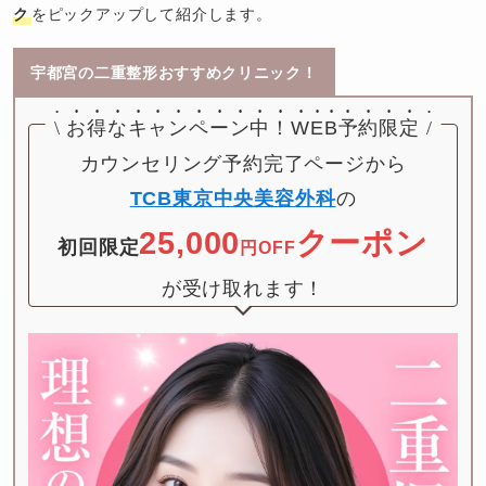
ク
をピックアップして紹介します。
宇都宮の二重整形おすすめクリニック！
\
お得なキャンペーン中！
WEB予約限定
/
TCB東京中央美容外科
25,000
クーポン
初回限定
円OFF
が受け取れます！