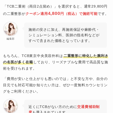
「TCB二重術（両目2点留め）」を選択すると、通常29,800円
4,800
の二重整形が
クーポン適用
円（税込）で施術可能
です。
施術の安さに加え、再施術保証や麻酔代・
シミュレーション料、医師の指名料などが
編集部
すべて含まれた価格となっています。
もちろん、TCB東京中央美容外科は
二重整形に特化した腕利き
の名医が多く在籍
しており、リーズナブルな費用で高品質な施
術を受けられます。
「費用が安いと仕上がりも悪いのでは」と不安な方や、自分の
目元でも対応可能か知りたい方は、ぜひ一度無料カウンセリン
グをご利用ください。
近くにTCBがない方のために
交通費補助制
度
も導入されています。