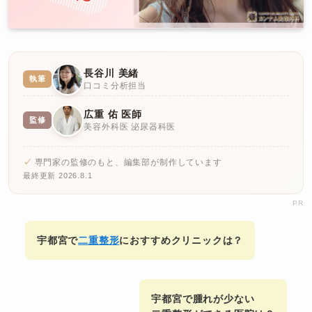
長谷川 美緒
執筆
口コミ分析担当
広重 佑 医師
監修
美容外科医 泌尿器科医
専門家の監修のもと、編集部が制作しています
最終更新 2026.8.1
PR
宇都宮で
二重整形
におすすめクリニックは？
宇都宮で腫れが少ない