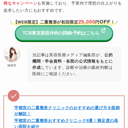
得なキャンペーン
も実施しており、予算内で理想の仕上がりを
追求したい方にもおすすめです。
25,000
OFF
【WEB限定】二重整形が初回限定
円
！
\
/
TCB東京美容外科の詳細•予約はこちら
当記事は美容医療メディア編集部が、
公的
機関・学会資料・各院の公式情報をもとに
編集部
作成
しています。診断や治療の最終判断は
医師にご相談ください。
宇都宮の二重整形クリニックのおすすめの選び方を医師
が解説！
宇都宮の二重整形おすすめクリニック9選！満足度の高
い医院を紹介