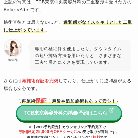
上記の写真は、TCB東京中央美容外科の二重整形を受けた方の
Before/Afterです。
施術直後とは思えないほど、
違和感がなくスッキリとした二重
に仕上がっています
。
専用の極細針を使用したり、ダウンタイム
の短い施術方法を用いたりと、さまざまな
編集部
工夫で腫れにくさを実現しています。
さらには
再施術保証を完備
しており、仕上がりに違和感がある
場合も安心です。
保証
再施術
！
麻酔や追加施術もあって安心！
\
/
TCB東京美容外科の詳細•予約はこちら
※【WEB予約限定】カウンセリング予約完了で、
初回限定25,000円OFFクーポン
の受け取りが可能です。
無料
※無理な勧誘はなく、カウンセリングは
です。