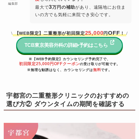
編集部
3
最大で
万円の補助
があり、遠隔地にお住ま
いの方でも気軽に来院でき安心です。
25,000
OFF
【WEB限定】二重整形が初回限定
円
！
\
/
TCB東京美容外科の詳細•予約はこちら
※【WEB予約限定】カウンセリング予約完了で、
初回限定25,000円OFFクーポン
の受け取りが可能です。
無料
※無理な勧誘はなく、カウンセリングは
です。
宇都宮の二重整形クリニックのおすすめの
選び方② ダウンタイムの期間を確認する