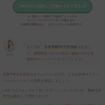
LINE友だち追加して詳細を今すぐ見る
※【当サイト限定】予約完了ページから
モニター75%OFF
クーポンが貰えます。
無料
※無理な勧誘はなく、カウンセリングは
です。
50
また現在、
外来実績
万件突破
を記念し
10
て、
期間限定で月々の支払い総額の
ヶ月
編集部
無料のキャンペーン
を行っています。
5
先着予約
名限定のキャンペーン
なので、まずは医療ダイエッ
トのキャンペーンの期限を確認しましょう。
LINEではスタッフが丁寧にサポートしてくれるため、
初めての
方でも安心
して質問できます。