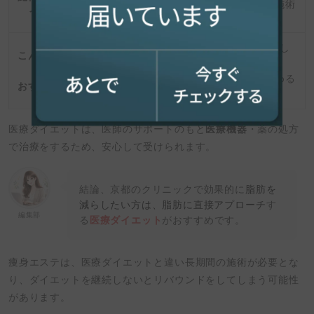
保有者）
リラクゼーション施術
う人
を行う
確実
リラックスを重視し
に痩せたい
こんな人
即効性よりも
リバウンドを防ぎた
に
リフレッシュを求める
い
おすすめ
人
効果を実感したい
医療ダイエットは、医師のサポートのもと
医療機器
・薬の処方
で治療をするため、安心して受けられます。
結論、京都のクリニックで効果的に
脂肪を
減らしたい方は、脂肪に直接アプローチ
す
編集部
る
医療ダイエット
がおすすめです。
痩身エステは、医療ダイエットと違い長期間の施術が必要とな
り、ダイエットを継続しないとリバウンドをしてしまう可能性
があります。