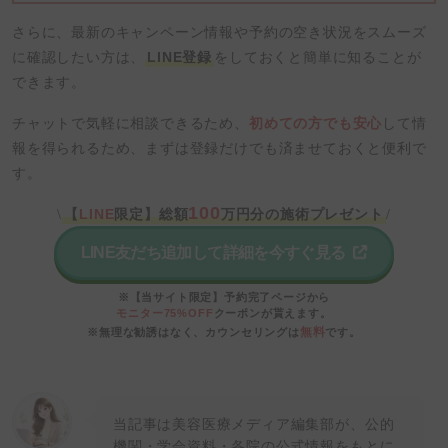
さらに、最新のキャンペーン情報や予約の空き状況をスムーズ
に確認したい方は、
LINE登録
をしておくと簡単に知ることが
できます。
チャットで気軽に相談できるため、
初めての方でも安心
して情
報を得られるため、まずは登録だけでも済ませておくと便利で
す。
100
【
LINE
限定】総額
万円分の施術プレゼント
\
/
LINE友だち追加して詳細を今すぐ見る
※【当サイト限定】予約完了ページから
モニター75%OFF
クーポンが貰えます。
無料
※無理な勧誘はなく、カウンセリングは
です。
当記事は美容医療メディア編集部が、公的
機関・学会資料・各院の公式情報をもとに