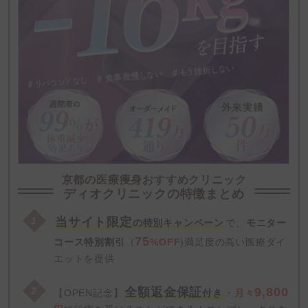
京都の医療痩身おすすめクリニック
ディオクリニックの特徴まとめ
当サイト限定
の特別キャンペーン
で、
モニター
75
コース特別割引
（
%OFF
)満足度の高い医療ダイ
エットを提供
全額返金保証
9,800
【OPEN記念】
付き
・
月々