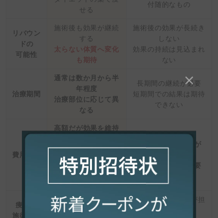
付随的なもの
せる
施術後も効果が継続
施術後の効果が長続き
リバウン
する
しない
ドの
太らない体質へ変化
効果の持続は見込まれ
可能性
も期待
ない
通常は数か月から半
長期間の継続が必要
年程度
治療期間
短期間での結果は期待
治療部位に応じて異
できない
なる
高額だが効果を維持
できる
安価で通いやすいが
長期的には安い場合
費用相場
効果が不確実
もある
長期間の投資が必要
割引制度でお得にな
る
エステティシャンが担
痩身の
医師・看護師（資格
当し
施術を行