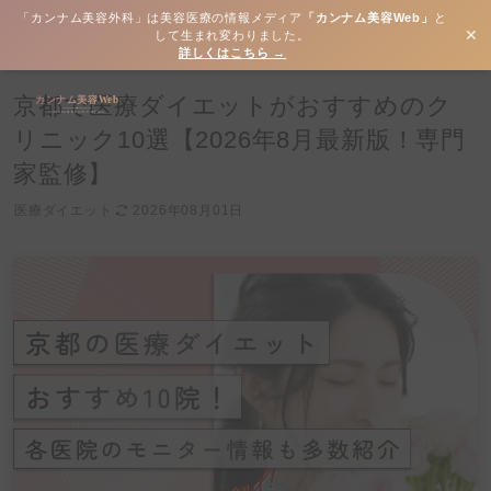
「カンナム美容外科」は美容医療の情報メディア
「カンナム美容Web」
と
✕
して生まれ変わりました。
詳しくはこちら →
京都で医療ダイエットがおすすめのク
リニック10選【2026年8月最新版！専門
家監修】
医療ダイエット
2026年08月01日