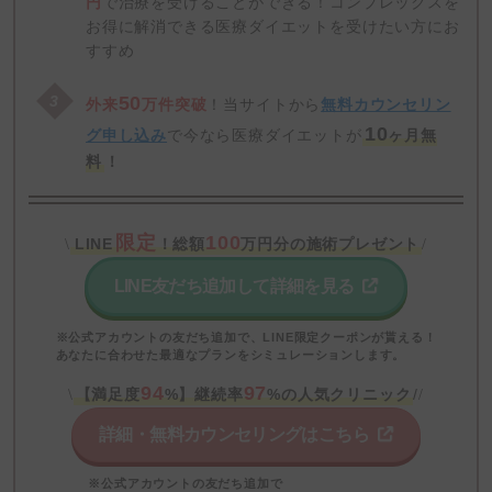
円
で治療を受けることができる！コンプレックスを
お得に解消できる医療ダイエットを受けたい方にお
すすめ
50
外来
万件突破
！当サイトから
無料カウンセリン
10
グ申し込み
で今なら医療ダイエットが
ヶ月無
料
！
限定
100
LINE
！総額
万円分の施術プレゼント
\
/
LINE友だち追加して詳細を見る
※公式アカウントの友だち追加で、LINE限定クーポンが貰える！
あなたに合わせた最適なプランをシミュレーションします。
94
97
【満足度
%】継続率
%の人気クリニック
/
\
/
詳細・無料カウンセリングはこちら
※公式アカウントの友だち追加で