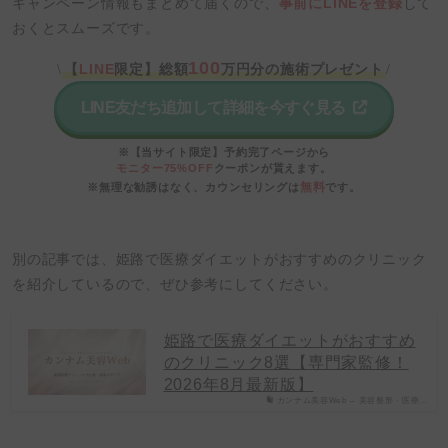
キャンペーン情報もまとめて届くので、
事前にLINEを登録
して
おくとスムーズです。
100
【
LINE
限定】総額
万円分の施術プレゼント
\
/
LINE友だち追加して詳細を今すぐ見る
※【当サイト限定】予約完了ページから
モニター75%OFF
クーポンが貰えます。
無料
※無理な勧誘はなく、カウンセリングは
です。
別の記事では、姫路で医療ダイエットがおすすめのクリニック
を紹介しているので、ぜひ参考にしてください。
姫路で医療ダイエットがおすすめ
のクリニック8選【専門家監修！
2026年8月最新版】
カンナム美容Web – 美容整形・医療…