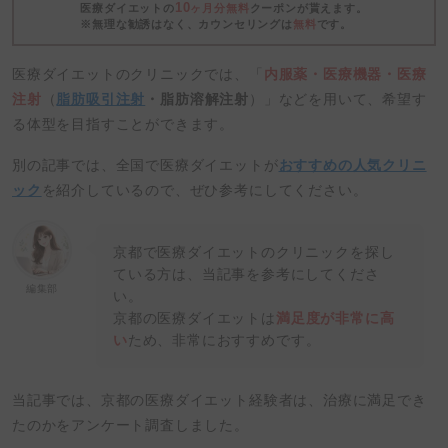
10
医療ダイエットの
ヶ月分無料
クーポンが貰えます。
※無理な勧誘はなく、カウンセリングは
無料
です。
医療ダイエットのクリニックでは、「
内服薬・医療機器・医療
注射
（
脂肪吸引注射
・脂肪溶解注射
）」などを用いて、希望す
る体型を目指すことができます。
別の記事では、全国で医療ダイエットが
おすすめの人気クリニ
ック
を紹介しているので、ぜひ参考にしてください。
京都で医療ダイエットのクリニックを探し
ている方は、当記事を参考にしてくださ
編集部
い。
京都の医療ダイエットは
満足度が非常に高
い
ため、非常におすすめです。
当記事では、京都の医療ダイエット経験者は、治療に満足でき
たのかをアンケート調査しました。