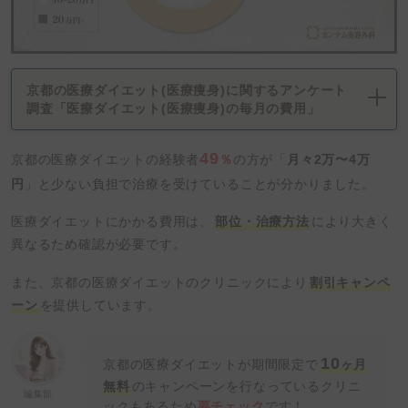
京都の医療ダイエット(医療痩身)に関するアンケート
調査「医療ダイエット(医療痩身)の毎月の費用」
49
京都の医療ダイエットの経験者
％
の方が「
月々2万〜4万
円
」と少ない負担で治療を受けていることが分かりました。
医療ダイエットにかかる費用は、
部位・治療方法
により大きく
異なるため確認が必要です。
また、京都の医療ダイエットのクリニックにより
割引キャンペ
ーン
を提供しています。
10
京都の医療ダイエットが期間限定で
ヶ月
無料
のキャンペーンを行なっているクリニ
編集部
ックもあるため
要チェック
です！