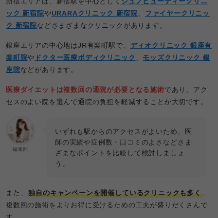
新宿エリアは、新宿駅を中心として
ジュノビューティークリニ
ック 新宿院
や
URARAクリニック 新宿院
、
ファイヤークリニッ
ク 新宿院
などさまざまなクリニックがあります。
銀座エリアの中心地はJR有楽町駅で、
ディオクリニック 銀座有
楽町院
や
ドクター医療ボディクリニック
、
モッズクリニック 銀
座院
などがあります。
医療ダイエットは複数回の通院が必要となる施術
であり、アク
セスのよい院を選んで通院の負担を軽減することが大切です。
いずれも駅からのアクセスがよいため、医
師の実績や症例数・口コミのよさなどさま
編集部
ざまなポイントを比較して検討しましょ
う。
また、
独自のキャンペーンを開催しているクリニックも多く
、
複数回の施術をよりお得に受けるための工夫が盛りだくさんで
す。