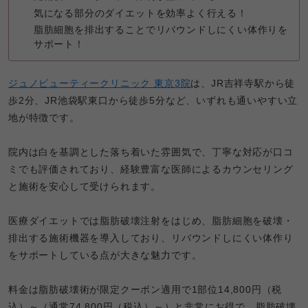
気になる部分のダイエットを効率よく行える！
脂肪細胞を排出することでリバウンドしにくい体作りを
サポート！
ジュノビューティークリニック 東京3院
は、JR吉祥寺駅から徒
歩2分、JR池袋駅東口から徒歩5分など、いずれも通いやすい立
地が特徴です。

院内は白を基調とした落ち着いた雰囲気で、丁寧な対応が口コ
ミでも評価されており、経験豊富な医師によるカウンセリング
と施術を安心して受けられます。

医療ダイエットでは脂肪破壊注射をはじめ、脂肪細胞を破壊・
排出する施術機器を導入しており、リバウンドしにくい体作り
をサポートしている点が大きな魅力です。

料金は脂肪破壊術が限定クーポン適用で1部位14,800円（税
込）～（通常74,800円（税込）～）と非常にお得で、脂肪破壊