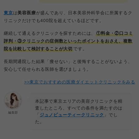
東京
は
美容医療
が盛んであり、日本美容外科学会に所属するク
リニックだけでも400院を超えているほどです。
継続して通えるクリニックを探すためには、
①料金・②口コミ
評判・③クリニックの症例数といったポイントをおさえ、複数
院を比較して検討することが大切
です。
長期間通院した結果「痩せない」と後悔することがないよう、
安心して任せられる医師を選びましょう。
>>東京でおすすめの医療ダイエットクリニックをみる
本記事で東京エリアの美容クリニックを精
査したところ、すべての条件を満たすのは
編集部
「
ジュノビューティークリニック
」でし
た。