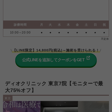
診療時間
月
火
水
木
金
土
日
祝
10:00～20:00
●
●
●
●
●
●
●
●
不定休
【LINE限定】14,800円(税込)～施術を受けられる！
\
/
公式LINEを追加してクーポンをGET
ディオクリニック 東京7院【モニターで最
大75%オフ】
東京