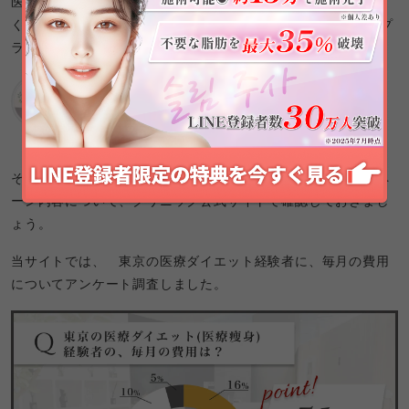
医療ダイエットのオプションは別料金となるクリニックが多
く、料金だけで比較せずに
オプション・アフターケア
が料金プ
ランに含まれた治療プランになっているか確認が必要です。
東京の医療ダイエットのクリニックは、独
自に割引キャンペーンを行っています。
編集部
そのため医療ダイエットの料金を比べる際は、割引・キャンペ
ーン内容について、クリニック公式サイトで確認しておきまし
ょう。
当サイトでは、 東京の医療ダイエット経験者に、毎月の費用
についてアンケート調査しました。