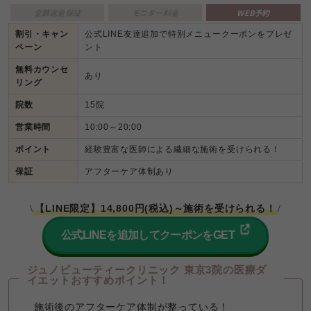
全額返金保証
モニター料金
WEB予約
割引・キャン
公式LINE友達追加で特別メニュークーポンをプレゼ
ペーン
ント
無料カウンセ
あり
リング
院数
15院
営業時間
10:00～20:00
ポイント
経験豊富な医師による繊細な施術を受けられる！
保証
アフターケア体制あり
【LINE限定】14,800円(税込)～施術を受けられる！
\
/
公式LINEを追加してクーポンをGET
ジュノビューティークリニック 東京3院の医療ダ
イエットおすすめポイント！
施術後のアフターケア体制が整っている！