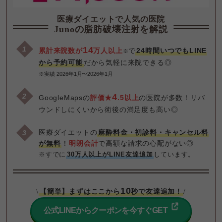
医療ダイエットで人気の医院
Junoの脂肪破壊注射を解説
14
累計来院数が
万人以上
で
24時間いつでもLINE
※
から予約可能
※実績 2026年1月〜2026年1月
4
GoogleMapsの
評価★
.5以上
の医院が多数！リバ
ウンドしにくいから術後の満足度も高い◎
医療ダイエットの
麻酔料金・初診料・キャンセル料
が無料
！
明朗会計
※すでに
30万人以上がLINE友達追加
しています。
10
【簡単】まずはここから
秒で友達追加！
\
/
公式LINEからクーポンを今すぐGET