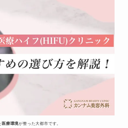
た
医療環境
が整った大都市です。