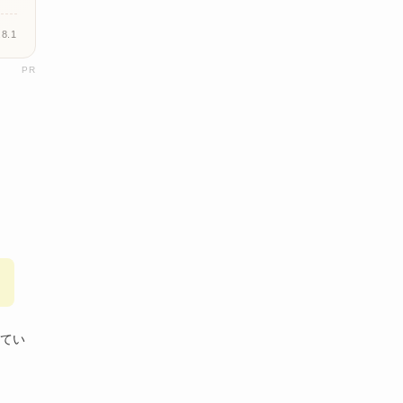
8.1
PR
てい