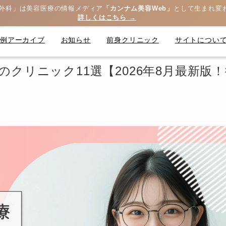
外科」は美容医療の情報メディア
「カンナム美容Web」
として生まれ変
詳しくはこちら →
症例アーカイブ
お知らせ
前身クリニック
サイトについ
のクリニック11選【2026年8月最新版