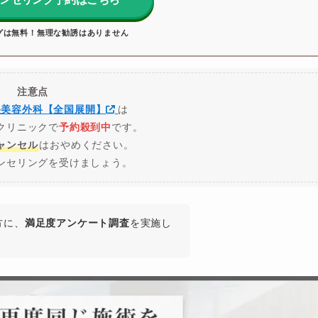
グは無料！無理な勧誘はありません
注意点
央美容外科【全国展開】
は
クリニックで
予約殺到中
です。
ャンセル
はおやめください。
ンセリングを受けましょう。
方に、
満足度アンケート調査
を実施し