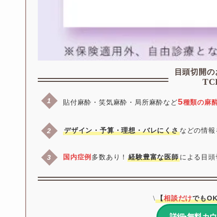
目頭切開の
T
5
貼付麻酔・笑気麻酔・局所麻酔など
種類の麻
デザイン・予算・理想・バレにくさ
などの情報
国内症例
多数あり！
経験豊富な医師
による目頭
【
相談だけ
でもO
\
詳細•無料カ