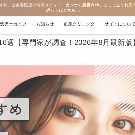
外科」は美容医療の情報メディア
「カンナム美容Web」
として生まれ変
詳しくはこちら →
症例アーカイブ
お知らせ
前身クリニック
サイトについ
6選【専門家が調査！2026年8月最新版