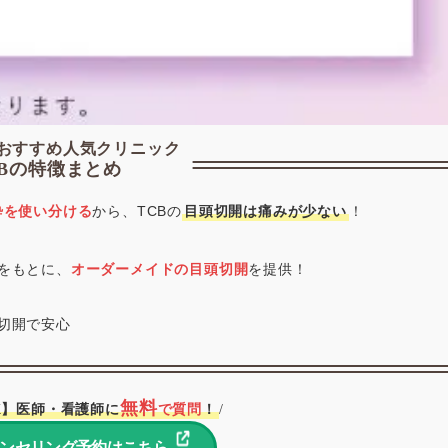
おすすめ人気クリニック
CBの特徴まとめ
酔を使い分ける
から、TCBの
目頭切開は痛みが少ない
！
をもとに、
オーダーメイドの目頭切開
を提供！
切開で安心
無料
K】医師・看護師に
で質問
！
/
ウンセリング予約はこちら