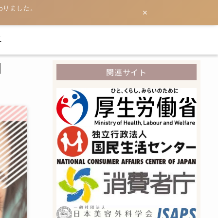
わりました。
✕
て
】
関連サイト