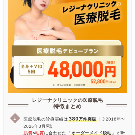
レジーナクリニックの医療脱毛
特徴まとめ
380
医療脱毛の診療実績は
万件突破
！※2018年〜
肌質
×
毛質
に合わせた『
オーダーメイド脱毛
』が叶