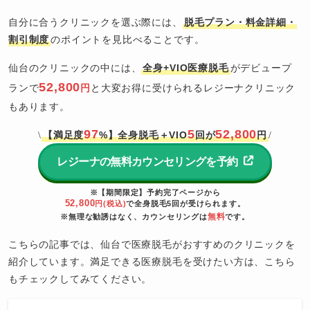
自分に合うクリニックを選ぶ際には、
脱毛プラン・料金詳細・
割引制度
のポイントを見比べることです。
仙台のクリニックの中には、
全身+VIO医療脱毛
がデビュープ
52,800
ランで
円
と大変お得に受けられるレジーナクリニック
もあります。
97
5
52,800
【満足度
%】全身脱毛＋VIO
回が
円
\
/
レジーナの無料カウンセリングを予約
※【期間限定】予約完了ページから
52,800
円(税込)
で全身脱毛5回が受けられます。
無料
※無理な勧誘はなく、カウンセリングは
です。
こちらの記事では、仙台で医療脱毛がおすすめのクリニックを
紹介しています。満足できる医療脱毛を受けたい方は、こちら
もチェックしてみてください。