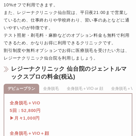
10%オフで利用できます。

また、レジーナクリニック仙台院は、平日夜21:00まで営業し
ているため、仕事終わりや学校終わり、習い事のあとなどに通
いやすいのが特徴です。

テスト照射・剃毛料・麻酔などのオプション料金も無料で利用
できるため、かなりお得に利用できるクリニックです。

割引制度や無料オプションでお得に医療脱毛を受けたい方は、
レジーナクリニック仙台院を利用しましょう。
レジーナクリニック 仙台院のジェントルマ
ックスプロの料金(税込)
デビュープラン
全身脱毛
全身脱毛＋VIO or 顔
全身脱毛＋VI
全身脱毛＋VIO

5回：52,800円

▶月々1,000円

全身脱毛＋VIO＋顔
