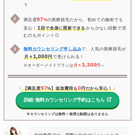
う
97
満足度
%
の医療脱毛だから、初めての施術でも
1
安心！
回で全身に照射できる
から少ない回数で済
むのもポイント◎
無料カウンセリング申し込み
で、人気の医療脱毛が
1,000
月々
円
3,300
※オーダーメイドプランは
月々
円
～
97
0
【満足度
%】追加費用も
円だから安心！
\
/
詳細･無料カウンセリング予約はこちら
※カウンセリングは無料！無理な勧誘はありません