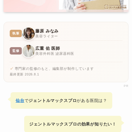
藤原 みなみ
執筆
美容ライター
広重 佑 医師
監修
美容外科医 泌尿器科医
専門家の監修のもと、編集部が制作しています
最終更新 2026.8.1
PR
仙台
で
ジェントルマックスプロ
がある医院は？
ジェントルマックスプロの効果が知りたい！