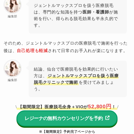
ジェントルマックスプロを扱う医療脱毛
は、専門的な知識を持つ
医師
・
看護師
が施
編集部
術を行い、得られる脱毛効果も半永久的で
す。
そのため、ジェントルマックスプロの医療脱毛で施術を行った
後は、
自己処理も軽減
されて日常のお手入れが楽になります。
結論、仙台で医療脱毛を効果的に行いたい
方は、
ジェントルマックスプロを扱う医療
編集部
脱毛クリニックで施術
を受けてみましょ
う。
52,800円
【期間限定】医療脱毛全身＋VIOが
！
\
/
レジーナの無料カウンセリングを予約
※【期間限定】予約完了ページから