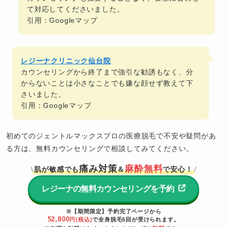
て対応してくださいました。
引用：Googleマップ
レジーナクリニック仙台院
カウンセリングから終了まで強引な勧誘もなく、分
からないことは小さなことでも嫌な顔せず教えて下
さいました。
引用：Googleマップ
初めてのジェントルマックスプロの医療脱毛で不安や疑問があ
る方は、無料カウンセリングで相談してみてください。
痛み対策
麻酔無料
肌が敏感でも
＆
で安心！
\
/
レジーナの無料カウンセリングを予約
※【期間限定】予約完了ページから
52,800
円(税込)
で全身脱毛5回が受けられます。