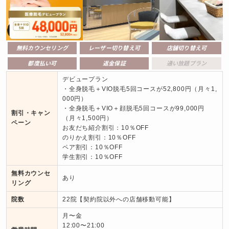
無料カウンセリング
レーザー切り替え可
店舗切り替え可
都度払い可
返金保証
通い放題プラン
デビュープラン

・全身脱毛＋VIO脱毛5回コースが52,800円（月々1,
000円）

・全身脱毛＋VIO＋顔脱毛5回コースが99,000円
割引・キャン
（月々1,500円）

ペーン
お友だち紹介割引：10％OFF

のりかえ割引：10％OFF

ペア割引：10％OFF

学生割引：10％OFF
無料カウンセ
あり
リング
院数
22院【契約院以外への店舗移動可能】
月〜金

12:00〜21:00
