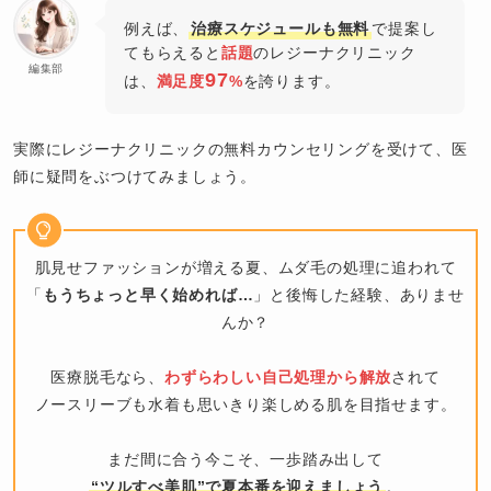
例えば、
治療スケジュールも無料
で提案し
てもらえると
話題
のレジーナクリニック
編集部
97
は、
満足度
%
を誇ります。
実際にレジーナクリニックの無料カウンセリングを受けて、医
師に疑問をぶつけてみましょう。
肌見せファッションが増える夏、ムダ毛の処理に追われて
「
もうちょっと早く始めれば…
」と後悔した経験、ありませ
んか？
医療脱毛なら、
わずらわしい自己処理から解放
されて
ノースリーブも水着も思いきり楽しめる肌を目指せます。
まだ間に合う今こそ、一歩踏み出して
“ツルすべ美肌”で夏本番を迎えましょう
。