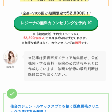
52,800
全身+VIO5回が期間限定で
円！
\
/
レジーナの無料カウンセリングを予約
※【期間限定】予約完了ページから
52,800
円(税込)
で全身脱毛5回が受けられます。
無料
※無理な勧誘はなく、カウンセリングは
です。
当記事は美容医療メディア編集部が、公的
機関・学会資料・各院の公式情報をもとに
編集部
作成しています。診断や治療の最終判断は
医師にご相談ください。
仙台のジェントルマックスプロを扱う医療脱毛クリニ
ックの選び方を解説！