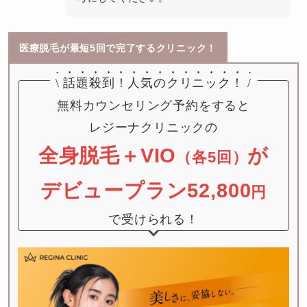
医療脱毛が最短5回で完了するクリニック！
\
話題殺到！
人気のクリニック！
/
無料カウンセリング予約をすると

全身脱毛＋VIO
が
（各5回）
デビュープラン52,800
円
で受けられる！