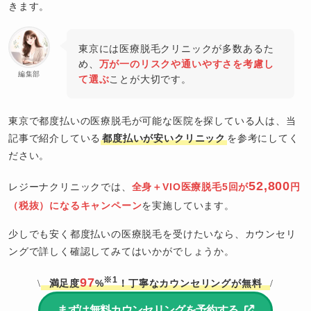
きます。
東京には医療脱毛クリニックが多数あるた
め、
万が一のリスクや通いやすさを考慮し
編集部
て選ぶ
ことが大切です。
東京で都度払いの医療脱毛が可能な医院を探している人は、当
記事で紹介している
都度払いが安いクリニック
を参考にしてく
ださい。
52,800
レジーナクリニックでは、
全身＋VIO医療脱毛5回が
円
（税抜）になるキャンペーン
を実施しています。
少しでも安く都度払いの医療脱毛を受けたいなら、カウンセリ
ングで詳しく確認してみてはいかがでしょうか。
※1
97
満足度
%
！丁寧なカウンセリングが無料
\
/
まずは無料カウンセリングを予約する