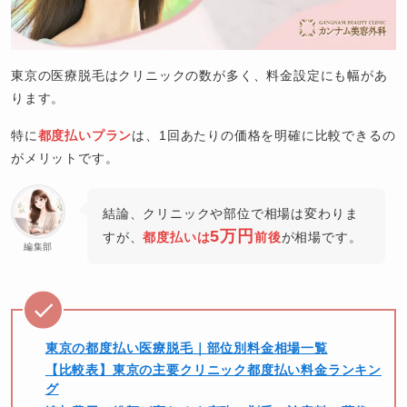
東京の医療脱毛はクリニックの数が多く、料金設定にも幅があ
ります。
特に
都度払いプラン
は、1回あたりの価格を明確に比較できるの
がメリットです。
結論、クリニックや部位で相場は変わりま
5万円
すが、
都度払いは
前後
が相場です。
編集部
東京の都度払い医療脱毛｜部位別料金相場一覧
【比較表】東京の主要クリニック都度払い料金ランキン
グ