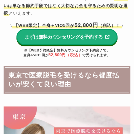
いは単なる節約手段ではなく大切なお金を守るための賢明な選
択
といえます。
52,800円
【WEB限定】全身＋VIO5回が
（税込）！
\
/
まずは無料カウンセリングを予約する
※【WEB予約限定】無料カウンセリング予約完了で、
52,800円（税込）
全身&VIO5回が
で受けられます。
東京で医療脱毛を受けるなら都度払
いが安くて良い理由