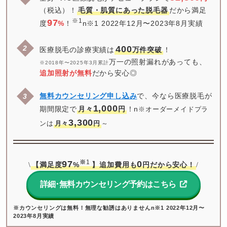
（税込）！
毛質・肌質にあった脱毛器
だから満足
※1
97
度
%
！
n※1 2022年12月〜2023年8月実績
400
医療脱毛の診療実績は
万件突破
！
万一の照射漏れがあっても、
※2018年〜2025年3月累計
追加照射が無料
だから安心◎
無料カウンセリング申し込み
で、今なら医療脱毛が
1,000
期間限定で
月々
円
！n
※オーダーメイドプラ
3,300
ンは
月々
円
～
※
1
97
0
【満足度
%
】追加費用も
円だから安心！
\
/
詳細･無料カウンセリング予約はこちら
※カウンセリングは無料！無理な勧誘はありませんn※1 2022年12月〜
2023年8月実績