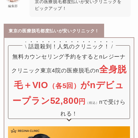
京の医療脱毛都度払いが安いクリニックを
編集部
ピックアップ！
東京の医療脱毛都度払いが安いクリニック！
\
話題殺到！
人気のクリニック！
/
無料カウンセリング予約をするとnレジーナ
全身脱
クリニック東京4院の医療脱毛のn
毛＋VIO
が
nデビュ
（各5回）
ープラン52,800
円
nで受けら
（税込）
れる！