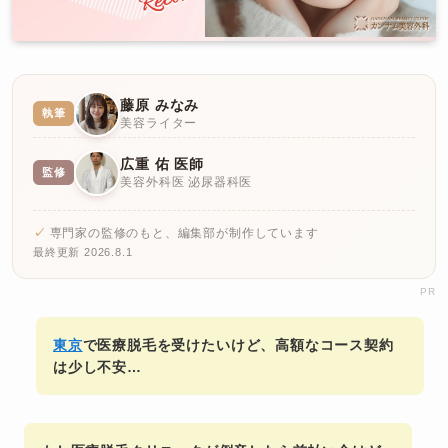
藤原 みなみ
執筆
美容ライター
広重 佑 医師
監修
美容外科医 泌尿器科医
専門家の監修のもと、編集部が制作しています
最終更新 2026.8.1
PR
東京
で医療脱毛を受けたいけど、高額なコース契約
は少し不安…