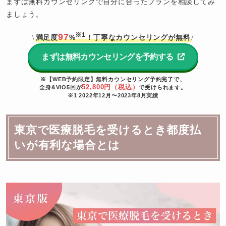
まずは無料カウンセリングで自分に合ったプランを相談してみ
ましょう。
※1
97
満足度
%
！丁寧なカウンセリングが無料
\
/
まずは無料カウンセリングを予約する
※【WEB予約限定】無料カウンセリング予約完了で、
52,800円（税込）
全身&VIO5回が
で受けられます。
※1 2022年12月〜2023年8月実績
東京で医療脱毛を受けるとき都度払
いが有利な場合とは