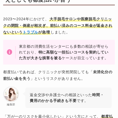
2023〜2024年にかけて、
大手脱毛サロンや医療脱毛クリニッ
クの閉院・倒産が相次ぎ、前払い済みのコース料金が返金され
ないという
トラブル
が急増
しました。
東京都の消費生活センターにも多数の相談が寄せら
れており、
特に高額な一括払いコースを契約してい
た方が大きな損害を被る
ケースが目立っています。
都度払いであれば、クリニックが突然閉院しても「
未消化分の
前払い金を失う
」というリスクがありません。
返金交渉や弁護士への相談といった
時間・
費用のかかる手続きも不要
です。
編集部
「万が一のリスクを最小化したい」という方にとって、
都度払