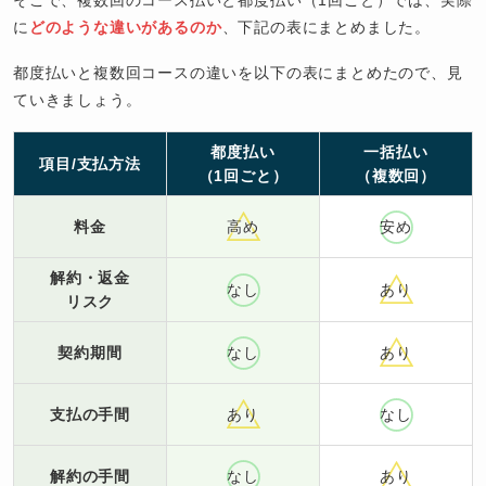
そこで、複数回のコース払いと都度払い（1回ごと）では、実際
に
どのような違いがあるのか
、下記の表にまとめました。
都度払いと複数回コースの違いを以下の表にまとめたので、見
ていきましょう。
都度払い
一括払い
項目/支払方法
（1回ごと）
（複数回）
料金
高め
安め
解約・返金
なし
あり
リスク
契約期間
なし
あり
支払の手間
あり
なし
解約の手間
なし
あり