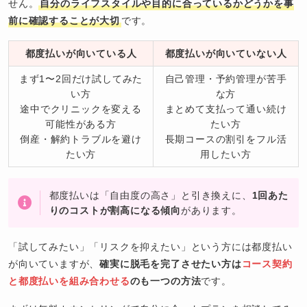
せん。
自分のライフスタイルや目的に合っているかどうかを事
前に確認することが大切
です。
都度払いが向いている人
都度払いが向いていない人
まず1〜2回だけ試してみた
自己管理・予約管理が苦手
い方
な方
途中でクリニックを変える
まとめて支払って通い続け
可能性がある方
たい方
倒産・解約トラブルを避け
長期コースの割引をフル活
たい方
用したい方
都度払いは「自由度の高さ」と引き換えに、
1回あた
りのコストが割高になる傾向
があります。
「試してみたい」「リスクを抑えたい」という方には都度払い
が向いていますが、
確実に脱毛を完了させたい方は
コース契約
と都度払いを組み合わせる
のも一つの方法
です。