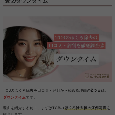
査②ダウンタイム
2
TCBのほくろ除去を口コミ・評判から勧める理由の
つ目
は、
ダウンタイム
です。
理由を紹介する前に、まずはTCBの
ほくろ除去後の症例写真
を
紹介します。