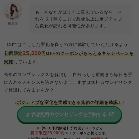
もしあなたがほくろに悩んでいるなら、そ
れを取り除くことで想像以上にポジティブ
編集部
な変化が訪れる可能性があります。
TCBではこうした変化を多くの方に体験していただけるよう、
25,000
初回限定
円OFFのクーポンがもらえるキャンペーンを
実施
しています。
長年のコンプレックスを解消し、自分らしく前向きな毎日を手
に入れるチャンスを逃さないよう、まずは無料カウンセリング
で相談してみませんか？
ポジティブな変化を実感できる施術の詳細を確認！
\
/
まずは無料カウンセリングを予約する
※【WEB予約限定】予約完了ページから
初回限定25,000
円OFF
クーポンが貰えます。
無料
※無理な勧誘はなく、カウンセリングは
です。