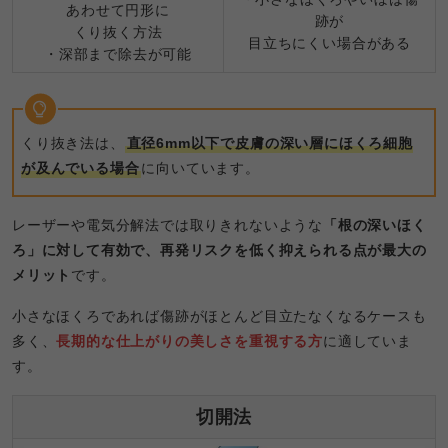
あわせて円形に
跡が
くり抜く方法
目立ちにくい場合がある
・深部まで除去が可能
くり抜き法は、
直径6mm以下で皮膚の深い層にほくろ細胞
が及んでいる場合
に向いています。
レーザーや電気分解法では取りきれないような
「根の深いほく
ろ」に対して有効で、再発リスクを低く抑えられる点が最大の
メリット
です。
小さなほくろであれば傷跡がほとんど目立たなくなるケースも
多く、
長期的な仕上がりの美しさを重視する方
に適していま
す。
切開法