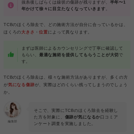
抜糸後しばらくは線状の傷跡が残りますが、
半年〜1
年かけて徐々に目立たなくなっていきます
。
TCBのほくろ除去で、どの施術方法が自分に合っているかは、
ほくろの
大きさ
・
位置
によって異なります。
まずは医師によるカウンセリングで丁寧に確認して
もらい、
最適な施術を提供してもらうことが大切
で
す。
TCBのほくろ除去は、様々な施術方法がありますが、多くの方
が
気になる傷跡
が、実際はどのくらい残ってしまうのでしょう
か。
そこで、実際にTCBのほくろ除去を経験し
た方を対象に、
傷跡が気になるか
口コミア
編集部
ンケート調査を実施しました。