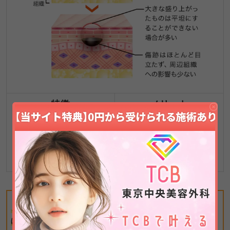
特徴
メリット
・
直径1mm以下
の
・
小さな傷
で済む場合があ
平らなほくろに
る
適している施術方法
・痛みや出血に配慮できる
・美容皮膚科ならでは
・跡が目立ちにくい場合が
の高い技術力が必要
ある
皮膚の深い層まで色素が及んでいない「境界母斑」タイプの
ほくろに向いて
おり、
短時間・少ない傷跡で除去できる点が