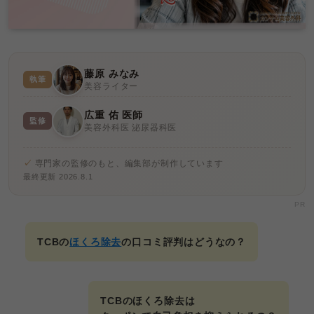
藤原 みなみ
執筆
美容ライター
広重 佑 医師
監修
美容外科医 泌尿器科医
専門家の監修のもと、編集部が制作しています
最終更新 2026.8.1
PR
TCBの
ほくろ除去
の口コミ評判はどうなの？
TCBのほくろ除去は