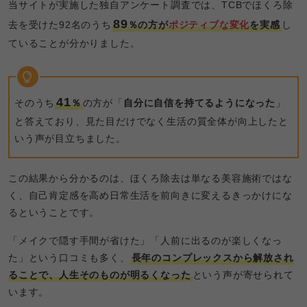
当サイトが実施した独自アンケート調査では、TCBでほくろ除
89
去を受けた92名のうち
％の方が
ポジティブな変化
を実感
し
ていることが分かりました。
41
そのうち
％
の方が「
自分に自信を持てるようになった
」
と答えており、見た目だけでなく生活の質全体が向上したと
いう声が目立ちました。
この結果から分かるのは、ほくろ除去は単なる美容施術ではな
く、自己肯定感を高め日常生活を前向きに変えるきっかけにな
るということです。
「メイクで隠す手間が省けた」「人前に出るのが楽しくなっ
た」という口コミも多く、
長年のコンプレックスから解放され
ることで、人生そのものが明るくなった
という声が寄せられて
います。