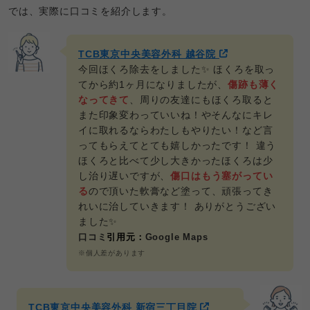
では、実際に口コミを紹介します。
TCB東京中央美容外科 越谷院
今回ほくろ除去をしました✨️ ほくろを取っ
てから約1ヶ月になりましたが、
傷跡も薄く
なってきて
、周りの友達にもほくろ取ると
また印象変わっていいね！やそんなにキレ
イに取れるならわたしもやりたい！など言
ってもらえてとても嬉しかったです！ 違う
ほくろと比べて少し大きかったほくろは少
し治り遅いですが、
傷口はもう塞がってい
る
ので頂いた軟膏など塗って、頑張ってき
れいに治していきます！ ありがとうござい
ました✨️
口コミ
引用元：
Google Maps
※個人差があります
TCB東京中央美容外科 新宿三丁目院