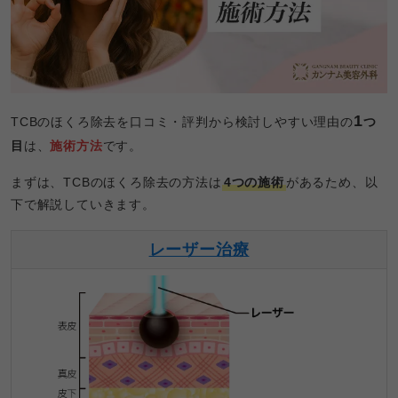
1
TCBのほくろ除去を口コミ・評判から検討しやすい理由の
つ
目
は、
施術方法
です。
まずは、TCBのほくろ除去の方法は
4つの施術
があるため、以
下で解説していきます。
レーザー治療