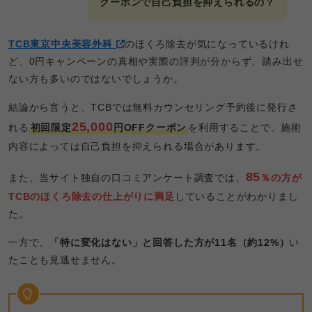
クーポンで自己負担を抑えられるの？
TCB東京中央美容外科
のほくろ除去が気になっているけれ
ど、0円キャンペーンの真相や実際の評判が分からず、踏み出せ
ない方も多いのではないでしょうか。
結論から言うと、TCBでは無料カウンセリング予約後に発行さ
25,000
れる
初回限定
円OFFクーポン
を利用することで、施術
内容によっては自己負担を抑えられる場合があります。
85
また、当サイト独自の口コミアンケート調査では、
％の方が
TCBのほくろ除去の仕上がりに満足
していることがわかりまし
た。
一方で、
「特に変化はない」と回答した方が11名（約12%）
い
たことも見逃せません。