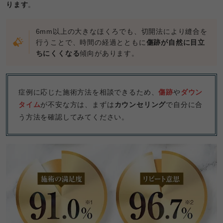
ります
。
6mm以上の大きなほくろでも、切開法により縫合を
行うことで、時間の経過とともに
傷跡が自然に目立
ちにくくなる
傾向があります。
症例に応じた施術方法を相談できるため、
傷跡
や
ダウン
タイム
が不安な方は、まずは
カウンセリング
で自分に合
う方法を確認してみてください。