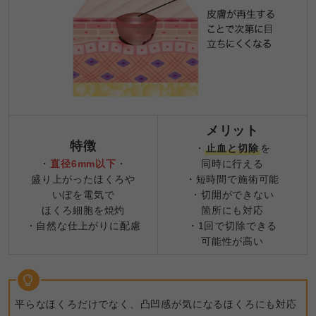
メリット
特徴
・
止血と切除
を
・
直径6mm以下
・
同時に行える
盛り上がったほくろや
・短時間で施術可能
いぼを電気で
・切開ができない
ほくろ細胞を焼灼
箇所にも対応
・自然な仕上がりに配慮
・1回で切除できる
可能性が高い
平らなほくろだけでなく、凸凹感が気になるほくろにも対応