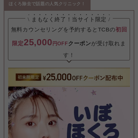
ほくろ除去で話題の人気クリニック！
\
まもなく終了！
当サイト限定
/
無料カウンセリングを予約するとTCBの
初回
25,000
限定
クーポン
が受け取れま
円OFF
す！