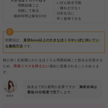
大きなほくろ
や
いぼ
を
いぼも除去可能
周囲組織ごと
・腫れが少なく
切開して除去
日常生活に
・施術時間は最短10分
早く復帰できる
切開法は、
直径6mm以上の大きなほくろやいぼに向いてい
る施術方法
です。
根が深く広範囲にわたるほくろも周囲組織ごと除去を目指せる
ため、
再発リスクを抑えたい
場合に提案されることがありま
す。
抜糸まで約1週間が必要ですが、
施術自体は
最短10分程度で完了
します。
編集部