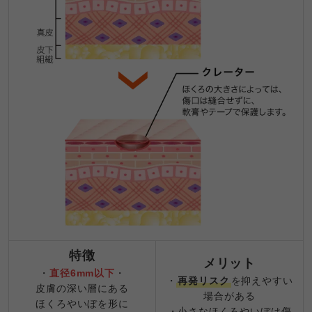
特徴
メリット
・
直径6mm以下
・
・
再発リスク
を抑えやすい
皮膚の深い層にある
場合がある
ほくろやいぼを形に
・小さなほくろやいぼは傷