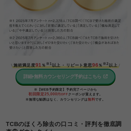
※1
※2
91
96
施術満足度
％
以上
・
リピート意思
％
以上
\
/
詳細•無料カウンセリング予約はこちら
※【WEB予約限定】予約完了ページから
初回限定25,000
円OFF
クーポンが貰えます。
無料
※無理な勧誘はなく、カウンセリングは
です。
TCBのほくろ除去の口コミ・評判を徹底調