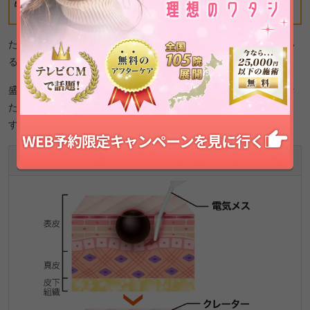
特徴
です。
ただし、レーザー治療は
新宿三丁目院のみ
での対応となってい
るため対象院への来院が必要です。
盛り上がりのあるほくろや、
深い根を持つほくろには不向き
な
ため、医師の診断でほかの施術法を提案される場合がありま
す。
電気分解法（電気メス）