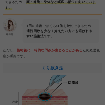
できるため、
顔・首元・身体など幅広い部位に向いていま
す。
1回の施術でほくろ細胞を焼灼できるため、
通院回数を少なく抑えたい方にも選ばれや
編集部
すい施術法
です。
ただし、
施術後に一時的な凹みが生じることがある
ため経過観
察が重要です。
くり抜き法