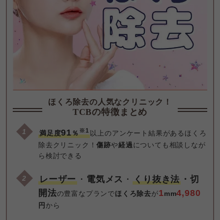
ほくろ除去の人気なクリニック！
TCBの特徴まとめ
※1
91
満足度
％
以上のアンケート結果があるほくろ
除去クリニック！
傷跡
や
経過
についても相談しなが
ら検討できる
レーザー
・
電気メス
・
くり抜き法
・切
開法
1
4,980
の豊富なプランで
ほくろ除去
が
mm
円
から