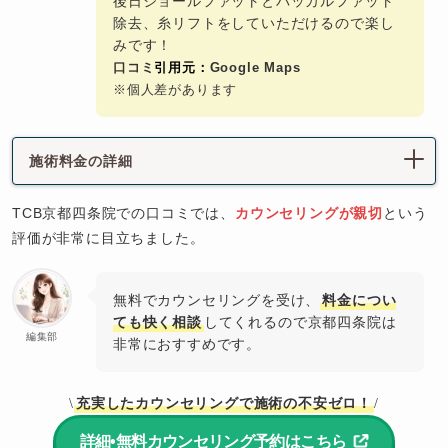
後日ジョールファットとバッカルファット
除去、糸リフトをしていただけるので楽し
みです！
口コミ
引用元：
Google Maps
※個人差があります
施術料金の詳細
TCB京都四条院での口コミでは、
カウンセリングが親切
という
評価が非常に目立ちました。
無料でカウンセリングを受け、
料金につい
ても快く相談
してくれるので京都四条院は
編集部
非常におすすめです。
充実したカウンセリングで施術の不安ゼロ！
\
/
詳細•無料カウンセリング予約はこちら