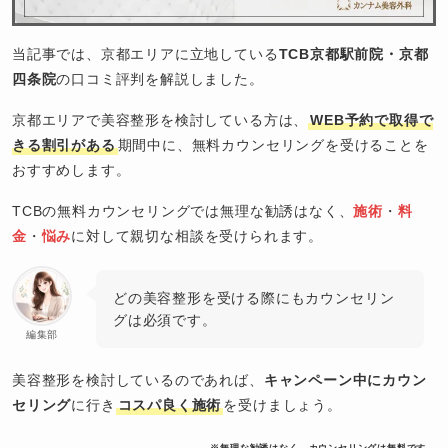
当記事では、京都エリアに立地している
TCB京都駅前院・京都
四条院
の口コミ評判を解説しました。
京都エリアで美容整形を検討している方は、
WEB予約で取得で
きる割引がある
期間中に、無料カウンセリングを受けることを
おすすめします。
TCBの無料カウンセリングでは無理な勧誘はなく、
施術
・
料
金
・
悩み
に対して親切な相談を受けられます。
どの美容整形を受ける際にもカウンセリン
グは必須です。
編集部
美容整形を検討しているのであれば、
キャンペーン中にカウン
セリング
に行き
コスパ良く施術
を受けましょう。
※無理な勧誘はなく、カウンセリングは無料です。