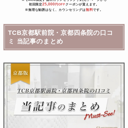
25,000
初回限定
円OFF
クーポンが貰えます。
無料
※無理な勧誘はなく、カウンセリングは
です。
TCB京都駅前院・京都四条院の口コ
ミ 当記事のまとめ