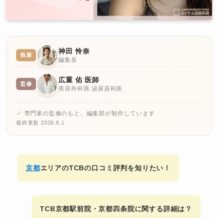
神田 怜奈
執筆
編集長
広重 佑 医師
監修
美容外科医 泌尿器科医
専門家の監修のもと、編集部が制作しています
最終更新 2026.8.1
京都
エリアのTCBの口コミ評判を知りたい！
TCB京都駅前院・京都四条院に関する詳細は？