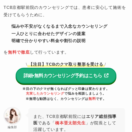
TCB京都駅前院のカウンセリングでは、患者に安心して施術を
受けてもらうために、
悩みや不安がなくなるまで入念なカウンセリング
一人ひとりに合わせたデザインの提案
明確で分かりやすい料金や割引の説明
を
無料で徹底
して行っています。
【注目】TCBのクマ取り整形を受ける
\
/
詳細•無料カウンセリング予約はこちら
※目の下のクマが無くなればグッと印象は変わります。
充実したカウンセリング
で悩みを相談しましょう。
無料
※無理な勧誘はなく、カウンセリングは
です。
また、TCB京都駅前院には
エリア総括指導
医
である「
橋本晋太朗先生
」が院長として
編集部
活躍しています。