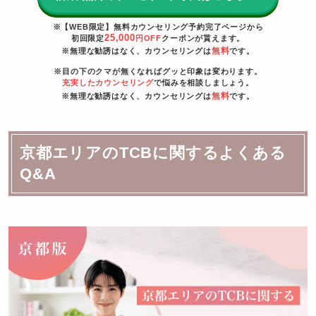
※【WEB限定】無料カウンセリング予約完了ページから
25,000
初回限定
円OFF
クーポンが貰えます。
無料
※無理な勧誘はなく、カウンセリングは
です。
※目の下のクマが無くなればグッと印象は変わります。
充実したカウンセリング
で悩みを相談しましょう。
無料
※無理な勧誘はなく、カウンセリングは
です。
京都エリアのTCBに関するよくある
Q&A