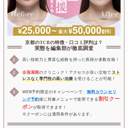
京都のTCBの特徴・口コミ評判は？
実態を編集部が徹底調査
高い技術力と豊富な経験を持った医師が多数在籍！
全国展開
のクリニック！アクセスが良い立地で
スト
レスなく専門性の高い治療
を受けることが可能！
WEB予約限定のキャンペーンで、
無料カウンセリ
割引クー
ング予約
後に対象メニューで使用できる
ポン
が取得できます！

※クーポンには適用条件があります。