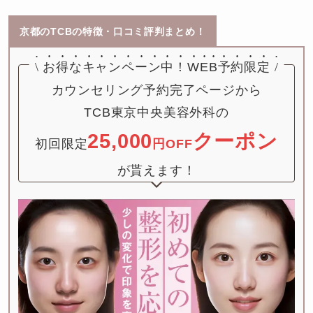
京都のTCBの特徴・口コミ評判まとめ！
\
お得なキャンペーン中！
WEB予約限定
/
カウンセリング予約完了ページから

TCB東京中央美容外科の

25,000
クーポン
初回限定
円OFF
が貰えます！