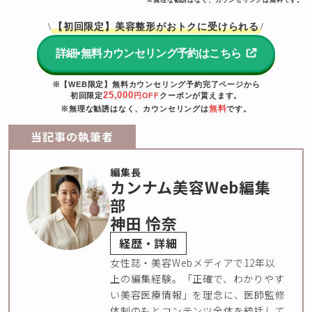
【初回限定】美容整形がおトクに受けられる
\
/
詳細•無料カウンセリング予約はこちら
※【WEB限定】無料カウンセリング予約完了ページから
25,000
初回限定
円OFF
クーポンが貰えます。
無料
※無理な勧誘はなく、カウンセリングは
です。
当記事の執筆者
編集長
カンナム美容Web編集
部
神田 怜奈
経歴・詳細
女性誌・美容Webメディアで12年以
上の編集経験。「正確で、わかりやす
い美容医療情報」を理念に、医師監修
体制のもとコンテンツ全体を統括して