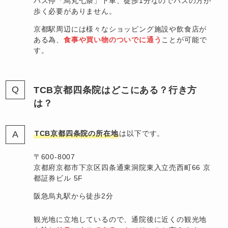
バス停「烏丸七条」下車、徒歩1分なのでバスの方が
歩く必要がありません。
京都駅周辺には様々なショッピング施設や飲食店が
ある為、
食事や買い物のついでに通う
ことが可能で
す。
TCB京都四条院はどこにある？行き方
は？
TCB京都四条院の所在地
は以下です。
〒600-8007
京都府京都市下京区四条通東洞院東入立売西町66 京
都証券ビル 5F
阪急烏丸駅から徒歩2分
観光地に立地しているので、通院後に近くの観光地