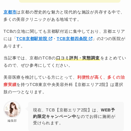
京都市
は京都の歴史的な魅力と現代的な施設が共存する中で、
多くの美容クリニックがある地域です。
TCBの立地に関しても京都駅付近に集中しており、京都エリア
には「
TCB京都駅前院
・
TCB京都四条院
」の2つの医院が
あります。
当記事では、京都のTCBの
口コミ評判・実態調査
をまとめてい
るので、ぜひ参考にしてください。
美容医療を検討している方にとって、
利便性が高く
、
多くの治
療実績
を持つTCB東京中央美容外科【京都エリア2院】は選択
肢の一つとなります。
現在、TCB【京都エリア2院】は、
WEB予
約限定キャンペーン中
なのでお得に施術が
編集部
受けられます。