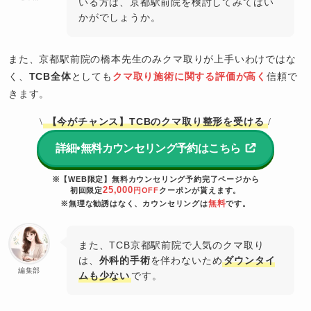
いる方は、京都駅前院を検討してみてはい
かがでしょうか。
また、京都駅前院の橋本先生のみクマ取りが上手いわけではな
く、
TCB全体
としても
クマ取り施術に関する評価が高く
信頼で
きます。
【今がチャンス】TCBのクマ取り整形を受ける
\
/
詳細•無料カウンセリング予約はこちら
※【WEB限定】無料カウンセリング予約完了ページから
25,000
初回限定
円OFF
クーポンが貰えます。
無料
※無理な勧誘はなく、カウンセリングは
です。
また、TCB京都駅前院で人気のクマ取り
は、
外科的手術
を伴わないため
ダウンタイ
編集部
ムも少ない
です。