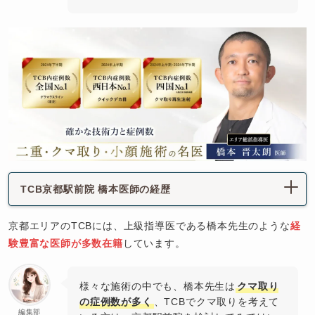
TCB京都駅前院 橋本医師の経歴
京都エリアのTCBには、上級指導医である橋本先生のような
経
験豊富な医師が多数在籍
しています。
様々な施術の中でも、橋本先生は
クマ取り
の症例数が多く
、TCBでクマ取りを考えて
編集部